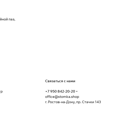
йной паз,
я
Связаться с нами
тр
+7 950 842-20-20
office@stomka.shop
г. Ростов-на-Дону, пр. Стачки 143