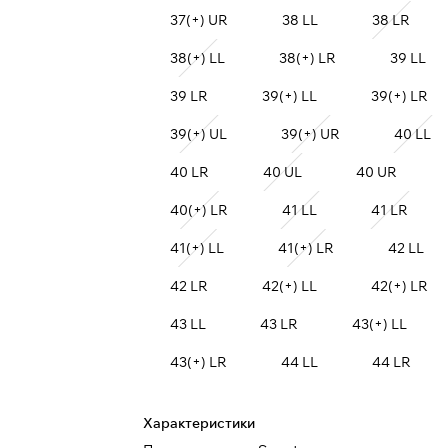
37(+) UR
38 LL
38 LR
38(+) LL
38(+) LR
39 LL
39 LR
39(+) LL
39(+) LR
39(+) UL
39(+) UR
40 LL
40 LR
40 UL
40 UR
40(+) LR
41 LL
41 LR
41(+) LL
41(+) LR
42 LL
42 LR
42(+) LL
42(+) LR
43 LL
43 LR
43(+) LL
43(+) LR
44 LL
44 LR
Характеристики