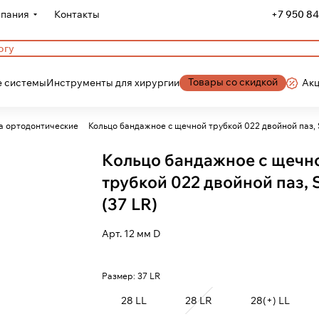
пания
Контакты
+7 950 84
Товары со скидкой
 системы
Инструменты для хирургии
Ак
а ортодонтические
Кольцо бандажное с щечной трубкой 022 двойной паз,
Кольцо бандажное с щечн
трубкой 022 двойной паз, 
(37 LR)
Арт.
12 мм D
Размер:
37 LR
28 LL
28 LR
28(+) LL