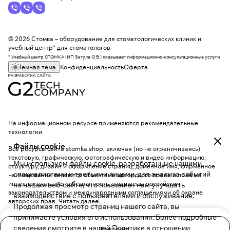
© 2026 Стомка – оборудование для стоматологических клиник и
учебный центр* для стоматологов
* Учебный центр СТОМКА (ИП Затула О.В.) оказывает информационно-консультационные услуги
Темная тема
Конфиденциальность
Оферта
На информационном ресурсе применяются
рекомендательные
технологии
.
Файлы cookie
Все ресурсы сайта stomka.shop, включая (но не ограничиваясь)
текстовую, графическую, фотографическую и видео информацию,
Мы используем файлы cookie, разработанные нашими
структуру, дизайн и оформление страниц, доменное имя, фирменное
специалистами и третьими лицами, для анализа событий
наименование являются объектами авторского права и прав на
интеллектуальную собственность, защищены российским
на нашем веб-сайте, что позволяет нам улучшать
законодательством и международными соглашениями об охране
взаимодействие с пользователями и обслуживание.
авторских прав.
Читать далее
Продолжая просмотр страниц нашего сайта, вы
принимаете условия его использования. Более подробные
сведения смотрите в нашей
Политике в отношении
Заказать