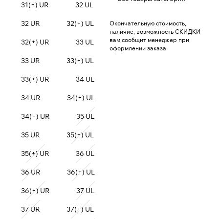
31(+) UR
32 UL
32 UR
32(+) UL
Окончательную стоимость,
наличие, возможность СКИДКИ
вам сообщит менеджер при
32(+) UR
33 UL
оформлении заказа
33 UR
33(+) UL
33(+) UR
34 UL
34 UR
34(+) UL
34(+) UR
35 UL
35 UR
35(+) UL
35(+) UR
36 UL
36 UR
36(+) UL
36(+) UR
37 UL
37 UR
37(+) UL