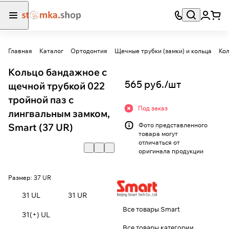
Главная
Каталог
Ортодонтия
Щечные трубки (замки) и кольца
Кол
Кольцо бандажное с
565 руб./
шт
щечной трубкой 022
тройной паз с
Под заказ
лингвальным замком,
Smart (37 UR)
Фото представленного
товара могут
отличаться от
оригинала продукции
Размер:
37 UR
31 UL
31 UR
Все товары Smart
31(+) UL
Все товары категории