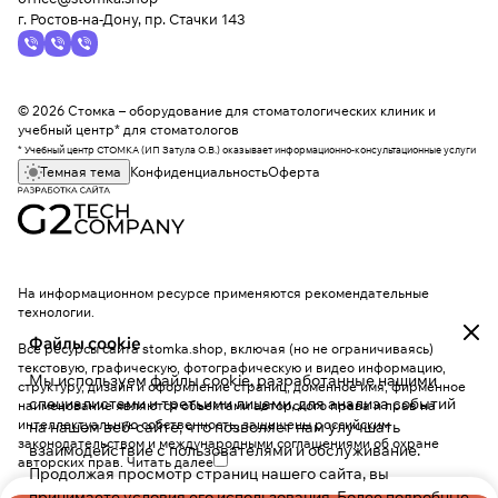
г. Ростов-на-Дону, пр. Стачки 143
© 2026 Стомка – оборудование для стоматологических клиник и
учебный центр* для стоматологов
* Учебный центр СТОМКА (ИП Затула О.В.) оказывает информационно-консультационные услуги
Темная тема
Конфиденциальность
Оферта
На информационном ресурсе применяются
рекомендательные
технологии
.
Файлы cookie
Все ресурсы сайта stomka.shop, включая (но не ограничиваясь)
текстовую, графическую, фотографическую и видео информацию,
Мы используем файлы cookie, разработанные нашими
структуру, дизайн и оформление страниц, доменное имя, фирменное
специалистами и третьими лицами, для анализа событий
наименование являются объектами авторского права и прав на
интеллектуальную собственность, защищены российским
на нашем веб-сайте, что позволяет нам улучшать
законодательством и международными соглашениями об охране
взаимодействие с пользователями и обслуживание.
авторских прав.
Читать далее
Продолжая просмотр страниц нашего сайта, вы
принимаете условия его использования. Более подробные