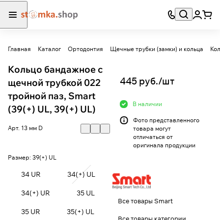
Главная
Каталог
Ортодонтия
Щечные трубки (замки) и кольца
Кол
Кольцо бандажное с
445 руб./
шт
щечной трубкой 022
тройной паз, Smart
В наличии
(39(+) UL, 39(+) UL)
Фото представленного
Арт.
13 мм D
товара могут
отличаться от
оригинала продукции
Размер:
39(+) UL
34 UR
34(+) UL
34(+) UR
35 UL
Все товары Smart
35 UR
35(+) UL
Все товары категории