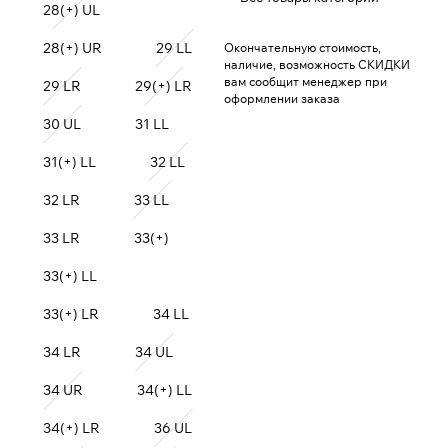
28(+) UL
28(+) UR
29 LL
Окончательную стоимость,
наличие, возможность СКИДКИ
вам сообщит менеджер при
29 LR
29(+) LR
оформлении заказа
30 UL
31 LL
31(+) LL
32 LL
32 LR
33 LL
33 LR
33(+)
33(+) LL
33(+) LR
34 LL
34 LR
34 UL
34 UR
34(+) LL
34(+) LR
36 UL