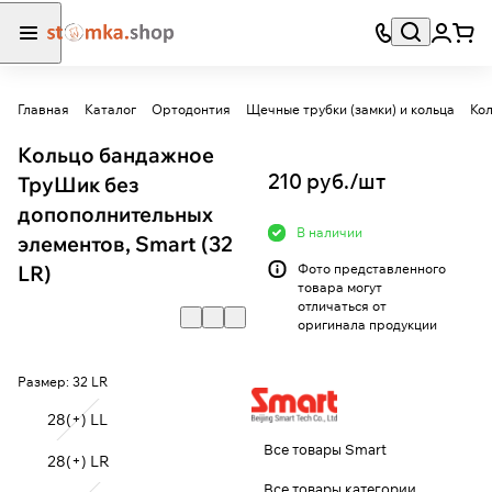
Главная
Каталог
Ортодонтия
Щечные трубки (замки) и кольца
Кол
Кольцо бандажное
210 руб./
шт
ТруШик без
допополнительных
В наличии
элементов, Smart (32
LR)
Фото представленного
товара могут
отличаться от
оригинала продукции
Размер:
32 LR
28(+) LL
Все товары Smart
28(+) LR
Все товары категории