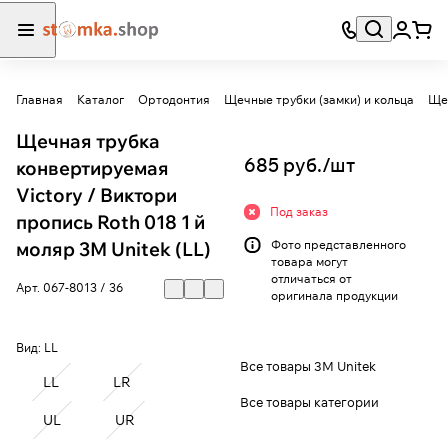
Главная
Каталог
Ортодонтия
Щечные трубки (замки) и кольца
Ще
Щечная трубка
685 руб./
шт
конвертируемая
Victory / Виктори
Под заказ
пропись Roth 018 1 й
моляр 3M Unitek (LL)
Фото представленного
товара могут
отличаться от
Арт.
067-8013 / 36
оригинала продукции
Вид:
LL
Все товары 3M Unitek
LL
LR
Все товары категории
UL
UR