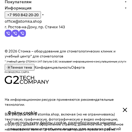
Покупателям
Информация
+7 950 842-20-20
office@stomka.shop
г. Ростов-на-Дону, пр. Стачки 143
© 2026 Стомка – оборудование для стоматологических клиник и
учебный центр* для стоматологов
* Учебный центр СТОМКА (ИП Затула О.В.) оказывает информационно-консультационные услуги
Темная тема
Конфиденциальность
Оферта
На информационном ресурсе применяются
рекомендательные
технологии
.
Файлы cookie
Все ресурсы сайта stomka.shop, включая (но не ограничиваясь)
текстовую, графическую, фотографическую и видео информацию,
Мы используем файлы cookie, разработанные нашими
структуру, дизайн и оформление страниц, доменное имя, фирменное
специалистами и третьими лицами, для анализа событий
наименование являются объектами авторского права и прав на