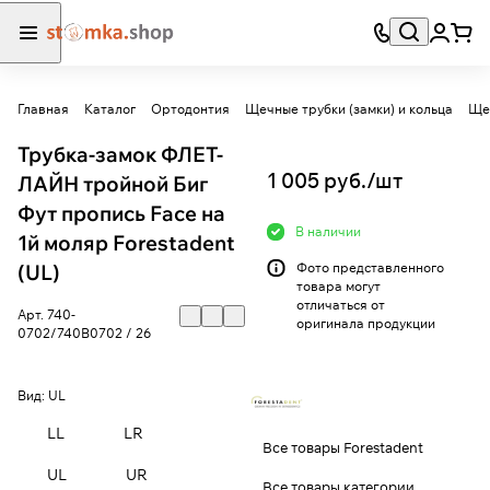
Главная
Каталог
Ортодонтия
Щечные трубки (замки) и кольца
Ще
Трубка-замок ФЛЕТ-
1 005 руб./
шт
ЛАЙН тройной Биг
Фут пропись Face на
В наличии
1й моляр Forestadent
(UL)
Фото представленного
товара могут
отличаться от
Арт.
740-
оригинала продукции
0702/740В0702 / 26
Вид:
UL
LL
LR
Все товары Forestadent
UL
UR
Все товары категории