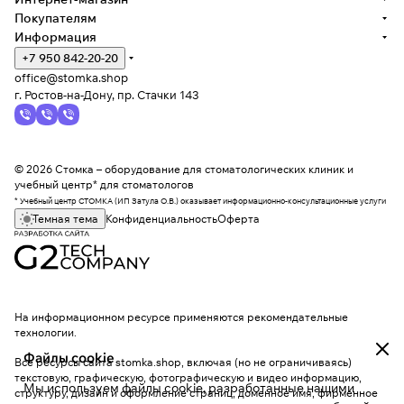
Покупателям
Информация
+7 950 842-20-20
office@stomka.shop
г. Ростов-на-Дону, пр. Стачки 143
© 2026 Стомка – оборудование для стоматологических клиник и
учебный центр* для стоматологов
* Учебный центр СТОМКА (ИП Затула О.В.) оказывает информационно-консультационные услуги
Темная тема
Конфиденциальность
Оферта
На информационном ресурсе применяются
рекомендательные
технологии
.
Файлы cookie
Все ресурсы сайта stomka.shop, включая (но не ограничиваясь)
текстовую, графическую, фотографическую и видео информацию,
Мы используем файлы cookie, разработанные нашими
структуру, дизайн и оформление страниц, доменное имя, фирменное