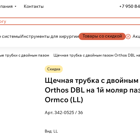
пания
Контакты
+7 950 84
Товары со скидкой
 системы
Инструменты для хирургии
Ак
Щечные трубки с двойным пазом
Щечная трубка с двойным пазом Orthos DBL на
Скидка
Щечная трубка с двойным
Orthos DBL на 1й моляр паз
Ormco (LL)
Арт.
342-0525 / 36
Вид:
LL