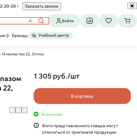
2-20-20
Заказать звонок
Войти
Учебный центр
ции
Бренды
 1й моляр паз 22, Ormco
1 305 руб./
шт
 пазом
 22,
В корзину
В наличии
Фото представленного товара могут
отличаться от оригинала продукции