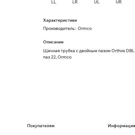
LL
LR
UL
UR
Характеристики
Производитель
:
Ormco
Описание
Щечная трубка с двойным пазом Orthos DBL 
паз 22, Ormco
Покупателям
Информаци