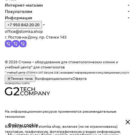
Интернет-магазин
Покупателям
Информация
+7 950 842-20-20
office@stomka.shop
г. Ростов-на-Дону, пр. Стачки 143
© 2026 Стомка – оборудование для стоматологических клиник и
учебный центр* для стоматологов
* Учебный центр СТОМКА (ИП Затула О.В.) оказывает информационно-консультационные услуги
Темная тема
Конфиденциальность
Оферта
На информационном ресурсе применяются
рекомендательные
технологии
.
Файлы cookie
Все ресурсы сайта stomka.shop, включая (но не ограничиваясь)
текстовую, графическую, фотографическую и видео информацию,