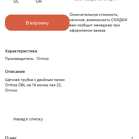
UL
UR
Окончательную стоимость,
наличие, возможность СКИДКИ
В корзину
вам сообщит менеджер при
оформлении заказа
Характеристики
Производитель
:
Ormco
Описание
Щечная трубка с двойным пазом
Orthos DBL на 1й моляр паз 22,
Ormco
Назад к списку
О нас