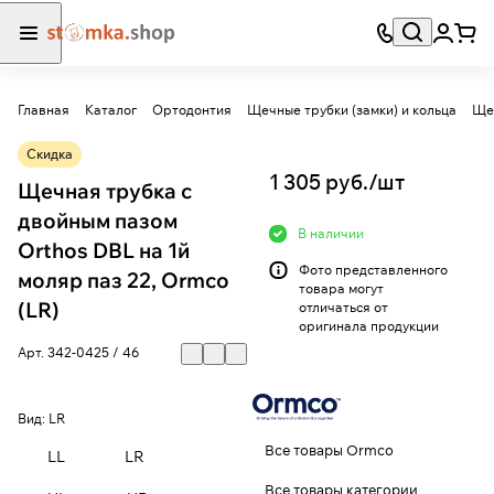
Главная
Каталог
Ортодонтия
Щечные трубки (замки) и кольца
Скидка
1 305 руб./
шт
Щечная трубка с
двойным пазом
В наличии
Orthos DBL на 1й
Фото представленного
моляр паз 22, Ormco
товара могут
(LR)
отличаться от
оригинала продукции
Арт.
342-0425 / 46
Вид:
LR
Все товары Ormco
LL
LR
Все товары категории