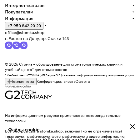
Интернет-магазин
Покупателям
Информация
+7 950 842-20-20
office@stomka.shop
г. Ростов-на-Дону, пр. Стачки 143
© 2026 Стомка – оборудование для стоматологических клиник и
учебный центр* для стоматологов
* Учебный центр СТОМКА (ИП Затула О.В.) оказывает информационно-консультационные услуги
Темная тема
Конфиденциальность
Оферта
На информационном ресурсе применяются
рекомендательные
технологии
.
Файлы cookie
Все ресурсы сайта stomka.shop, включая (но не ограничиваясь)
текстовую, графическую, фотографическую и видео информацию,