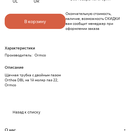
UL
UR
Окончательную стоимость,
наличие, возможность СКИДКИ
В корзину
вам сообщит менеджер при
оформлении заказа
Характеристики
Производитель
:
Ormco
Описание
Щечная трубка с двойным пазом
Orthos DBL на 1й моляр паз 22,
Ormco
Назад к списку
О нас