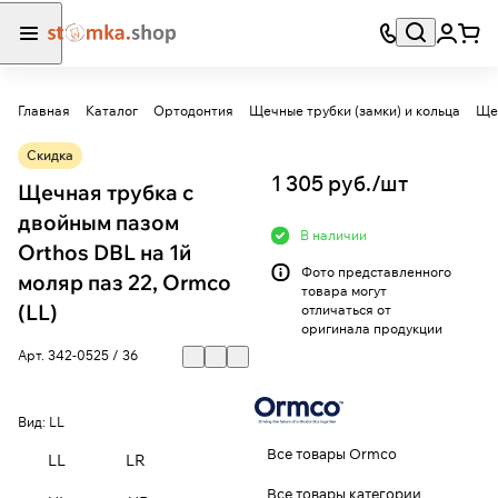
Главная
Каталог
Ортодонтия
Щечные трубки (замки) и кольца
Скидка
1 305 руб./
шт
Щечная трубка с
двойным пазом
В наличии
Orthos DBL на 1й
Фото представленного
моляр паз 22, Ormco
товара могут
(LL)
отличаться от
оригинала продукции
Арт.
342-0525 / 36
Вид:
LL
Все товары Ormco
LL
LR
Все товары категории