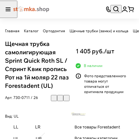
Главная
Каталог
Ортодонтия
Щечные трубки (замки) и кольца
Ще
Щечная трубка
1 405 руб./
шт
самолигирующая
Sprint Quick Roth SL /
В наличии
Спринт Квик пропись
Рот на 1й моляр 22 паз
Фото представленного
товара могут
Forestadent (UL)
отличаться от
оригинала продукции
Арт.
730-0711 / 26
Вид:
UL
LL
LR
Все товары Forestadent
Все товары категории
UL
UR