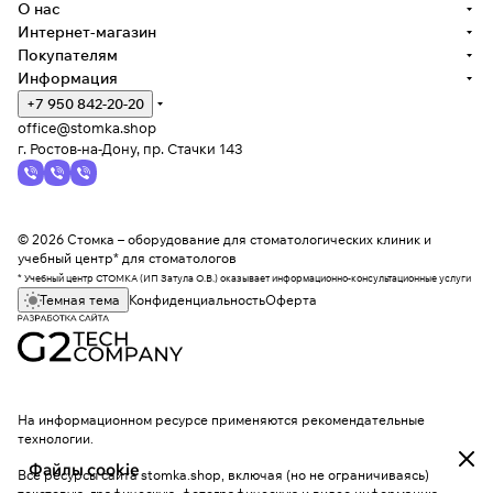
О нас
Интернет-магазин
Покупателям
Информация
+7 950 842-20-20
office@stomka.shop
г. Ростов-на-Дону, пр. Стачки 143
© 2026 Стомка – оборудование для стоматологических клиник и
учебный центр* для стоматологов
* Учебный центр СТОМКА (ИП Затула О.В.) оказывает информационно-консультационные услуги
Темная тема
Конфиденциальность
Оферта
На информационном ресурсе применяются
рекомендательные
технологии
.
Файлы cookie
Все ресурсы сайта stomka.shop, включая (но не ограничиваясь)