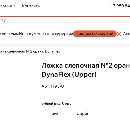
пания
Контакты
+7 950 84
Товары со скидкой
 системы
Инструменты для хирургии
Ак
жка слепочная №2 оранж DynaFlex
Ложка слепочная №2 ора
DynaFlex (Upper)
Арт.
1193-U
зубной ряд:
Upper
Lower
Upper