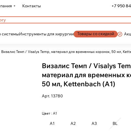
пания
Контакты
+7 950 84
Товары со скидкой
 системы
Инструменты для хирургии
Ак
Визалис Темп / Visalys Temp, материал для временных коронок, 50 мл, Ket
Визалис Темп / Visalys Tem
материал для временных к
50 мл, Kettenbach (A1)
Арт.
13780
Цвет :
A1
A1
A2
A3
BL