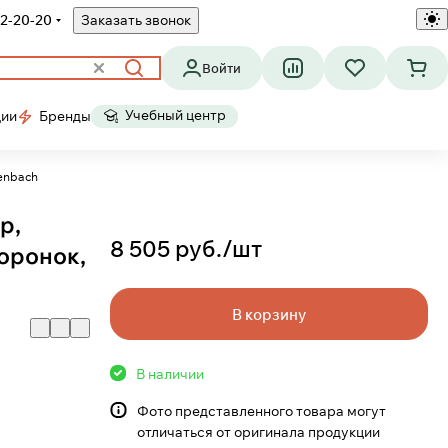
2-20-20
Заказать звонок
Войти
Учебный центр
ции
Бренды
tenbach
p,
8 505 руб./
шт
оронок,
В корзину
В наличии
Фото представленного товара могут
отличаться от оригинала продукции