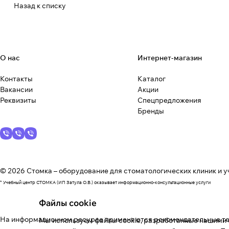
Назад к списку
О нас
Интернет-магазин
Контакты
Каталог
Вакансии
Акции
Реквизиты
Спецпредложения
Бренды
© 2026 Стомка – оборудование для стоматологических клиник и у
* Учебный центр СТОМКА (ИП Затула О.В.) оказывает информационно-консультационные услуги
Файлы cookie
На информационном ресурсе применяются
рекомендательные т
Мы используем файлы cookie, разработанные нашими с