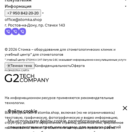
Покупателям
Информация
+7 950 842-20-20
office@stomka.shop
г. Ростов-на-Дону, пр. Стачки 143
© 2026 Стомка – оборудование для стоматологических клиник и
учебный центр* для стоматологов
* Учебный центр СТОМКА (ИП Затула О.В.) оказывает информационно-консультационные услуги
Темная тема
Конфиденциальность
Оферта
На информационном ресурсе применяются
рекомендательные
технологии
.
Файлы cookie
Все ресурсы сайта stomka.shop, включая (но не ограничиваясь)
текстовую, графическую, фотографическую и видео информацию,
Мы используем файлы cookie, разработанные нашими
структуру, дизайн и оформление страниц, доменное имя, фирменное
специалистами и третьими лицами, для анализа событий
наименование являются объектами авторского права и прав на