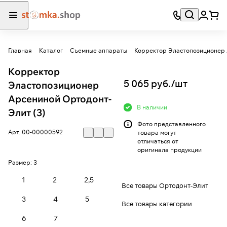
Главная
Каталог
Съемные аппараты
Корректор Эластопозиционер
Корректор
5 065 руб./
шт
Эластопозиционер
Арсениной Ортодонт-
В наличии
Элит (3)
Фото представленного
Арт.
00-00000592
товара могут
отличаться от
оригинала продукции
Размер:
3
1
2
2,5
Все товары Ортодонт-Элит
3
4
5
Все товары категории
6
7