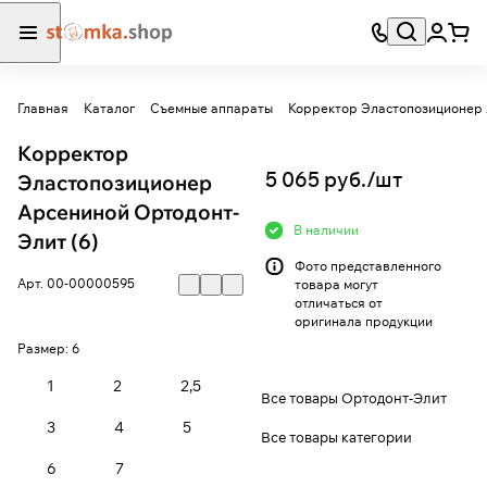
Главная
Каталог
Съемные аппараты
Корректор Эластопозиционер
Корректор
5 065 руб./
шт
Эластопозиционер
Арсениной Ортодонт-
В наличии
Элит (6)
Фото представленного
Арт.
00-00000595
товара могут
отличаться от
оригинала продукции
Размер:
6
1
2
2,5
Все товары Ортодонт-Элит
3
4
5
Все товары категории
6
7