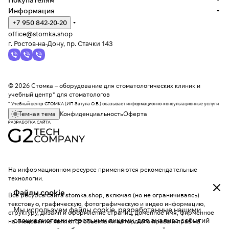
Покупателям
Информация
+7 950 842-20-20
office@stomka.shop
г. Ростов-на-Дону, пр. Стачки 143
© 2026 Стомка – оборудование для стоматологических клиник и
учебный центр* для стоматологов
* Учебный центр СТОМКА (ИП Затула О.В.) оказывает информационно-консультационные услуги
Темная тема
Конфиденциальность
Оферта
На информационном ресурсе применяются
рекомендательные
технологии
.
Файлы cookie
Все ресурсы сайта stomka.shop, включая (но не ограничиваясь)
текстовую, графическую, фотографическую и видео информацию,
Мы используем файлы cookie, разработанные нашими
структуру, дизайн и оформление страниц, доменное имя, фирменное
специалистами и третьими лицами, для анализа событий
наименование являются объектами авторского права и прав на