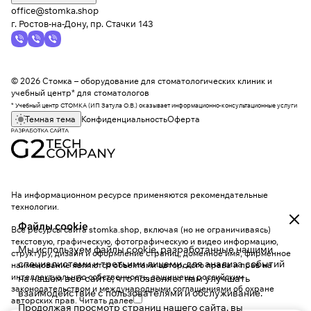
office@stomka.shop
г. Ростов-на-Дону, пр. Стачки 143
© 2026 Стомка – оборудование для стоматологических клиник и
учебный центр* для стоматологов
* Учебный центр СТОМКА (ИП Затула О.В.) оказывает информационно-консультационные услуги
Темная тема
Конфиденциальность
Оферта
На информационном ресурсе применяются
рекомендательные
технологии
.
Файлы cookie
Все ресурсы сайта stomka.shop, включая (но не ограничиваясь)
текстовую, графическую, фотографическую и видео информацию,
Мы используем файлы cookie, разработанные нашими
структуру, дизайн и оформление страниц, доменное имя, фирменное
специалистами и третьими лицами, для анализа событий
наименование являются объектами авторского права и прав на
интеллектуальную собственность, защищены российским
на нашем веб-сайте, что позволяет нам улучшать
законодательством и международными соглашениями об охране
взаимодействие с пользователями и обслуживание.
авторских прав.
Читать далее
Продолжая просмотр страниц нашего сайта, вы