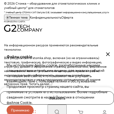
© 2026 Стомка – оборудование для стоматологических клиник и
учебный центр* для стоматологов
* Учебный центр СТОМКА (ИП Затула О.В.) оказывает информационно-консультационные услуги
Темная тема
Конфиденциальность
Оферта
На информационном ресурсе применяются
рекомендательные
технологии
.
Файлы cookie
Все ресурсы сайта stomka.shop, включая (но не ограничиваясь)
текстовую, графическую, фотографическую и видео информацию,
Мы используем файлы cookie, разработанные нашими
структуру, дизайн и оформление страниц, доменное имя, фирменное
специалистами и третьими лицами, для анализа событий
наименование являются объектами авторского права и прав на
интеллектуальную собственность, защищены российским
на нашем веб-сайте, что позволяет нам улучшать
законодательством и международными соглашениями об охране
взаимодействие с пользователями и обслуживание.
авторских прав.
Читать далее
Продолжая просмотр страниц нашего сайта, вы
принимаете условия его использования. Более подробные
сведения смотрите в нашей
Политике в отношении
Заказать
файлов Cookie
.
Принимаю