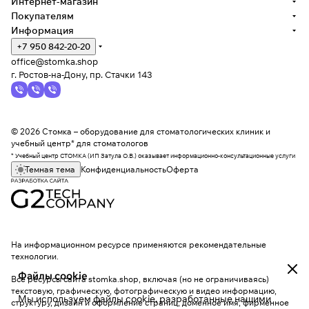
Интернет-магазин
Покупателям
Информация
+7 950 842-20-20
office@stomka.shop
г. Ростов-на-Дону, пр. Стачки 143
© 2026 Стомка – оборудование для стоматологических клиник и
учебный центр* для стоматологов
* Учебный центр СТОМКА (ИП Затула О.В.) оказывает информационно-консультационные услуги
Темная тема
Конфиденциальность
Оферта
На информационном ресурсе применяются
рекомендательные
технологии
.
Файлы cookie
Все ресурсы сайта stomka.shop, включая (но не ограничиваясь)
текстовую, графическую, фотографическую и видео информацию,
Мы используем файлы cookie, разработанные нашими
структуру, дизайн и оформление страниц, доменное имя, фирменное