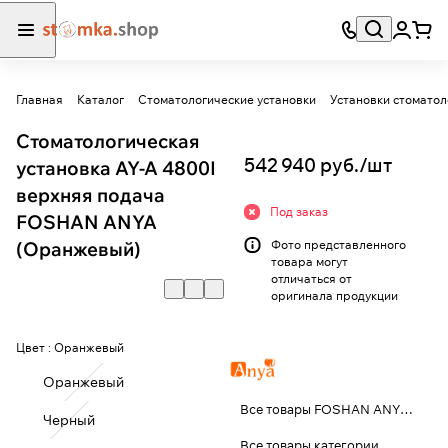
Главная
Каталог
Стоматологические установки
Установки стоматол
Стоматологическая
542 940 руб./
шт
установка AY-A 4800I
верхняя подача
Под заказ
FOSHAN ANYA
(Оранжевый)
Фото представленного
товара могут
отличаться от
оригинала продукции
Цвет :
Оранжевый
Оранжевый
Все товары FOSHAN ANYA MEDICAL TECHNOLOGY CO., LTD
Черный
Все товары категории