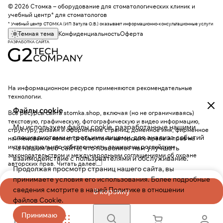
© 2026 Стомка – оборудование для стоматологических клиник и
учебный центр* для стоматологов
* Учебный центр СТОМКА (ИП Затула О.В.) оказывает информационно-консультационные услуги
Темная тема
Конфиденциальность
Оферта
На информационном ресурсе применяются
рекомендательные
технологии
.
Файлы cookie
Все ресурсы сайта stomka.shop, включая (но не ограничиваясь)
текстовую, графическую, фотографическую и видео информацию,
Мы используем файлы cookie, разработанные нашими
структуру, дизайн и оформление страниц, доменное имя, фирменное
специалистами и третьими лицами, для анализа событий
наименование являются объектами авторского права и прав на
интеллектуальную собственность, защищены российским
на нашем веб-сайте, что позволяет нам улучшать
законодательством и международными соглашениями об охране
взаимодействие с пользователями и обслуживание.
авторских прав.
Читать далее
Продолжая просмотр страниц нашего сайта, вы
принимаете условия его использования. Более подробные
сведения смотрите в нашей
Политике в отношении
В корзину
файлов Cookie
.
Принимаю