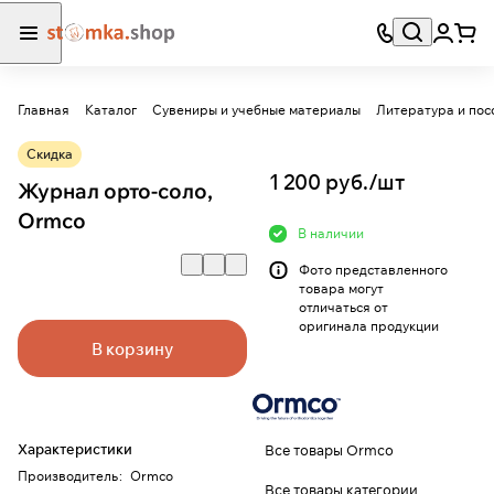
Главная
Каталог
Сувениры и учебные материалы
Литература и пос
Скидка
1 200 руб./
шт
Журнал орто-соло,
Ormco
В наличии
Фото представленного
товара могут
отличаться от
оригинала продукции
В корзину
Характеристики
Все товары Ormco
Производитель
:
Ormco
Все товары категории