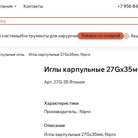
пания
Контакты
+7 950 84
Товары со скидкой
 системы
Инструменты для хирургии
Ак
пульные иглы
Иглы карпульные 27Gх35мм, Nipro
Иглы карпульные 27Gх35мм
Арт.
27G-35 Япония
Характеристики
Производитель
:
Nipro
Описание
Иглы карпульные 27Gх35мм, Nipro