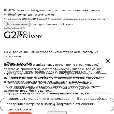
© 2026 Стомка – оборудование для стоматологических клиник и
учебный центр* для стоматологов
* Учебный центр СТОМКА (ИП Затула О.В.) оказывает информационно-консультационные услуги
Темная тема
Конфиденциальность
Оферта
На информационном ресурсе применяются
рекомендательные
технологии
.
Файлы cookie
Все ресурсы сайта stomka.shop, включая (но не ограничиваясь)
текстовую, графическую, фотографическую и видео информацию,
Мы используем файлы cookie, разработанные нашими
структуру, дизайн и оформление страниц, доменное имя, фирменное
специалистами и третьими лицами, для анализа событий
наименование являются объектами авторского права и прав на
интеллектуальную собственность, защищены российским
на нашем веб-сайте, что позволяет нам улучшать
законодательством и международными соглашениями об охране
взаимодействие с пользователями и обслуживание.
авторских прав.
Читать далее
Продолжая просмотр страниц нашего сайта, вы
принимаете условия его использования. Более подробные
сведения смотрите в нашей
Политике в отношении
Заказать
файлов Cookie
.