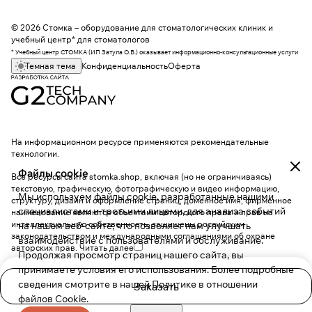
© 2026 Стомка – оборудование для стоматологических клиник и
учебный центр* для стоматологов
* Учебный центр СТОМКА (ИП Затула О.В.) оказывает информационно-консультационные услуги
Темная тема
Конфиденциальность
Оферта
На информационном ресурсе применяются
рекомендательные
технологии
.
Файлы cookie
Все ресурсы сайта stomka.shop, включая (но не ограничиваясь)
текстовую, графическую, фотографическую и видео информацию,
Мы используем файлы cookie, разработанные нашими
структуру, дизайн и оформление страниц, доменное имя, фирменное
специалистами и третьими лицами, для анализа событий
наименование являются объектами авторского права и прав на
интеллектуальную собственность, защищены российским
на нашем веб-сайте, что позволяет нам улучшать
законодательством и международными соглашениями об охране
взаимодействие с пользователями и обслуживание.
авторских прав.
Читать далее
Продолжая просмотр страниц нашего сайта, вы
принимаете условия его использования. Более подробные
сведения смотрите в нашей
Политике в отношении
Заказать
файлов Cookie
.