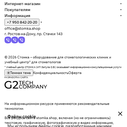
Интернет-магазин
Покупателям
Информация
+7 950 842-20-20
office@stomka.shop
г. Ростов-на-Дону, пр. Стачки 143
© 2026 Стомка – оборудование для стоматологических клиник и
учебный центр* для стоматологов
* Учебный центр СТОМКА (ИП Затула О.В.) оказывает информационно-консультационные услуги
Темная тема
Конфиденциальность
Оферта
На информационном ресурсе применяются
рекомендательные
технологии
.
Файлы cookie
Все ресурсы сайта stomka.shop, включая (но не ограничиваясь)
текстовую, графическую, фотографическую и видео информацию,
Мы используем файлы cookie, разработанные нашими