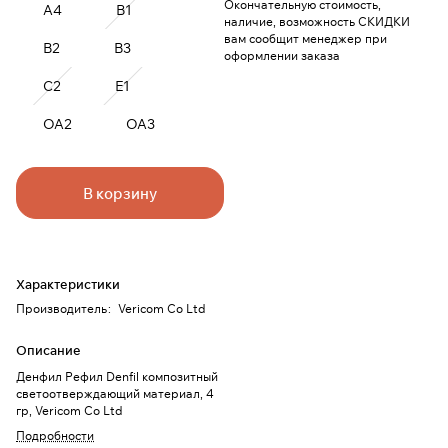
Окончательную стоимость,
A4
B1
наличие, возможность СКИДКИ
вам сообщит менеджер при
B2
B3
оформлении заказа
C2
E1
OA2
OA3
В корзину
Характеристики
Производитель
:
Vericom Co Ltd
Описание
Денфил Рефил Denfil композитный
светоотверждающий материал, 4
гр, Vericom Co Ltd
Подробности