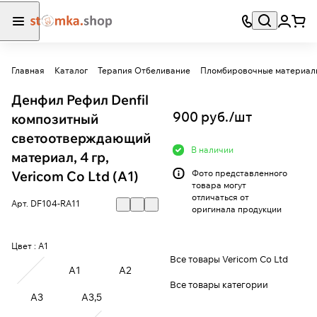
Главная
Каталог
Терапия Отбеливание
Пломбировочные материал
Денфил Рефил Denfil
900 руб./
шт
композитный
светоотверждающий
В наличии
материал, 4 гр,
Vericom Co Ltd (A1)
Фото представленного
товара могут
отличаться от
Арт.
DF104-RА11
оригинала продукции
Цвет :
A1
Все товары Vericom Co Ltd
A1
A2
Все товары категории
A3
A3,5