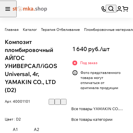
Главная
Каталог
Терапия Отбеливание
Пломбировочные материал
Композит
1 640 руб./
шт
пломбировочный
АЙГОС
Под заказ
УНИВЕРСАЛ/iGOS
Universal, 4г,
Фото представленного
товара могут
YAMAKIN CO., LTD
отличаться от
оригинала продукции
(D2)
Арт.
40001101
Все товары YAMAKIN CO., LTD.
Все товары категории
Цвет :
D2
A1
A2