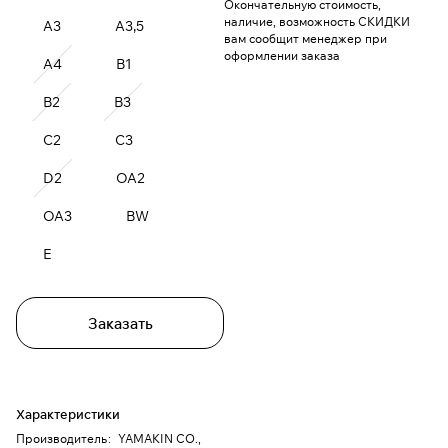
Окончательную стоимость,
наличие, возможность СКИДКИ
A3
A3,5
вам сообщит менеджер при
оформлении заказа
A4
B1
B2
B3
C2
C3
D2
OA2
OA3
BW
E
Заказать
Характеристики
Производитель
:
YAMAKIN CO.,