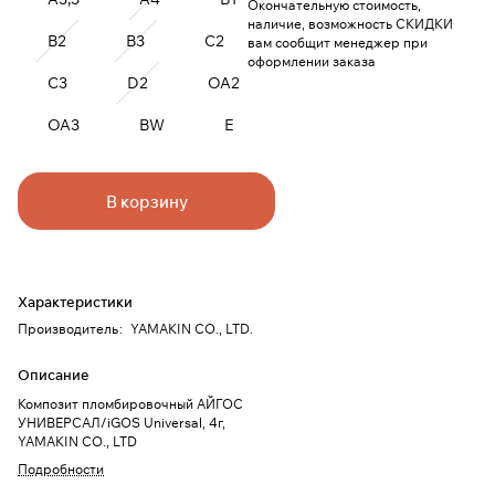
Окончательную стоимость,
наличие, возможность СКИДКИ
B2
B3
C2
вам сообщит менеджер при
оформлении заказа
C3
D2
OA2
OA3
BW
E
В корзину
Характеристики
Производитель
:
YAMAKIN CO., LTD.
Описание
Композит пломбировочный АЙГОС
УНИВЕРСАЛ/iGOS Universal, 4г,
YAMAKIN CO., LTD
Подробности