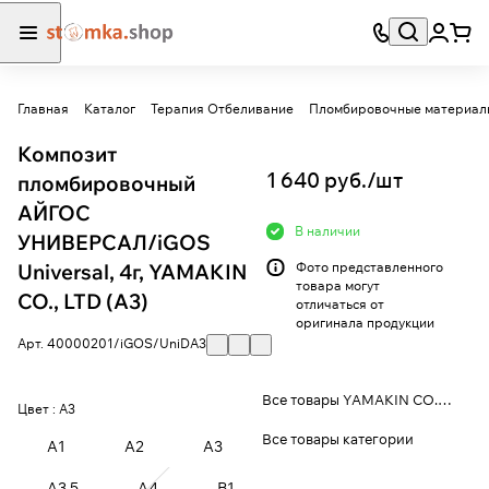
Главная
Каталог
Терапия Отбеливание
Пломбировочные материал
Композит
1 640 руб./
шт
пломбировочный
АЙГОС
В наличии
УНИВЕРСАЛ/iGOS
Universal, 4г, YAMAKIN
Фото представленного
товара могут
CO., LTD (A3)
отличаться от
оригинала продукции
Арт.
40000201/iGOS/UniDA3
Все товары YAMAKIN CO., LTD.
Цвет :
A3
Все товары категории
A1
A2
A3
A3,5
A4
B1