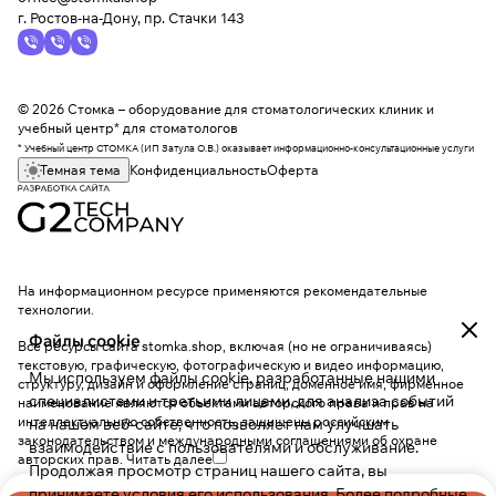
г. Ростов-на-Дону, пр. Стачки 143
© 2026 Стомка – оборудование для стоматологических клиник и
учебный центр* для стоматологов
* Учебный центр СТОМКА (ИП Затула О.В.) оказывает информационно-консультационные услуги
Темная тема
Конфиденциальность
Оферта
На информационном ресурсе применяются
рекомендательные
технологии
.
Файлы cookie
Все ресурсы сайта stomka.shop, включая (но не ограничиваясь)
текстовую, графическую, фотографическую и видео информацию,
Мы используем файлы cookie, разработанные нашими
структуру, дизайн и оформление страниц, доменное имя, фирменное
специалистами и третьими лицами, для анализа событий
наименование являются объектами авторского права и прав на
интеллектуальную собственность, защищены российским
на нашем веб-сайте, что позволяет нам улучшать
законодательством и международными соглашениями об охране
взаимодействие с пользователями и обслуживание.
авторских прав.
Читать далее
Продолжая просмотр страниц нашего сайта, вы
принимаете условия его использования. Более подробные