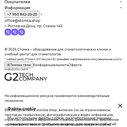
Покупателям
Информация
+7 950 842-20-20
office@stomka.shop
г. Ростов-на-Дону, пр. Стачки 143
© 2026 Стомка – оборудование для стоматологических клиник и
учебный центр* для стоматологов
* Учебный центр СТОМКА (ИП Затула О.В.) оказывает информационно-консультационные услуги
Темная тема
Конфиденциальность
Оферта
На информационном ресурсе применяются
рекомендательные
технологии
.
Файлы cookie
Все ресурсы сайта stomka.shop, включая (но не ограничиваясь)
текстовую, графическую, фотографическую и видео информацию,
Мы используем файлы cookie, разработанные нашими
структуру, дизайн и оформление страниц, доменное имя, фирменное
специалистами и третьими лицами, для анализа событий
наименование являются объектами авторского права и прав на