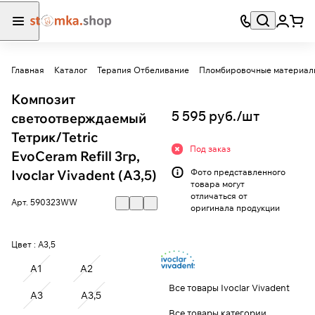
Главная
Каталог
Терапия Отбеливание
Пломбировочные материал
Композит
5 595 руб./
шт
светоотверждаемый
Тетрик/Tetric
Под заказ
EvoCeram Refill 3гр,
Ivoclar Vivadent (A3,5)
Фото представленного
товара могут
отличаться от
Арт.
590323WW
оригинала продукции
Цвет :
A3,5
A1
A2
Все товары Ivoclar Vivadent
A3
A3,5
Все товары категории