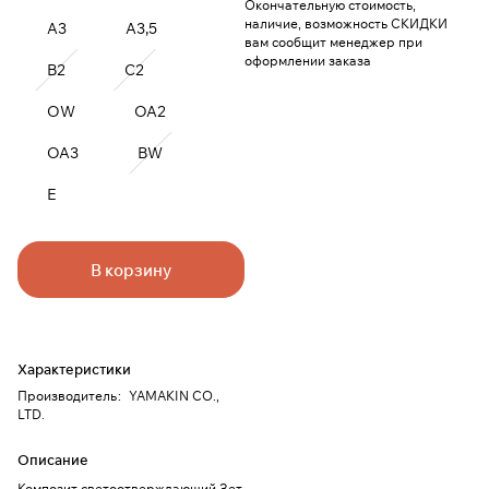
Окончательную стоимость,
наличие, возможность СКИДКИ
A3
A3,5
вам сообщит менеджер при
оформлении заказа
B2
C2
OW
OA2
OA3
BW
E
В корзину
Характеристики
Производитель
:
YAMAKIN CO.,
LTD.
Описание
Композит светоотверждающий Зет