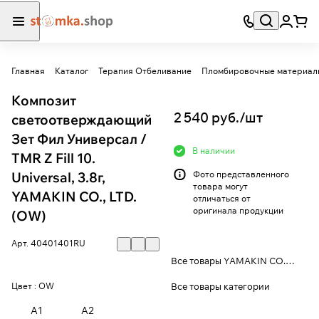
Главная
Каталог
Терапия Отбеливание
Пломбировочные материал
Композит
2 540 руб./
шт
светоотверждающий
Зет Фил Универсал /
В наличии
TMR Z Fill 10.
Universal, 3.8г,
Фото представленного
товара могут
YAMAKIN CO., LTD.
отличаться от
оригинала продукции
(OW)
Арт.
40401401RU
Все товары YAMAKIN CO., LTD.
Все товары категории
Цвет :
OW
A1
A2