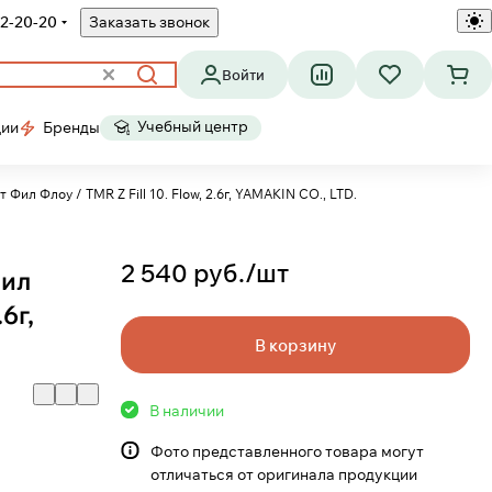
2-20-20
Заказать звонок
Войти
Учебный центр
ции
Бренды
л Флоу / TMR Z Fill 10. Flow, 2.6г, YAMAKIN CO., LTD.
2 540 руб./
шт
Фил
.6г,
В корзину
В наличии
Фото представленного товара могут
отличаться от оригинала продукции