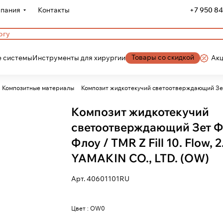
пания
Контакты
+7 950 84
Товары со скидкой
 системы
Инструменты для хирургии
Ак
Композитные материалы
Композит жидкотекучий светоотверждающий Зет Фи
Композит жидкотекучий
светоотверждающий Зет 
Флоу / TMR Z Fill 10. Flow, 2
YAMAKIN CO., LTD. (OW)
Арт.
40601101RU
Цвет :
OW0