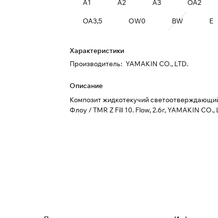
A1
A2
A3
OA2
OA3,5
OW0
BW
E
Характеристики
Производитель
:
YAMAKIN CO., LTD.
Описание
Композит жидкотекучий светоотверждающи
Флоу / TMR Z Fill 10. Flow, 2.6г, YAMAKIN CO., 