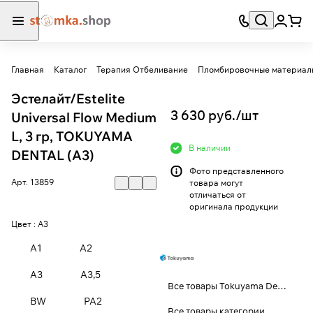
Главная
Каталог
Терапия Отбеливание
Пломбировочные материал
Эстелайт/Estelite
3 630 руб./
шт
Universal Flow Medium
L, 3 гр, TOKUYAMA
В наличии
DENTAL (A3)
Фото представленного
Арт.
13859
товара могут
отличаться от
оригинала продукции
Цвет :
A3
A1
A2
A3
A3,5
Все товары Tokuyama Dental
BW
PA2
Все товары категории