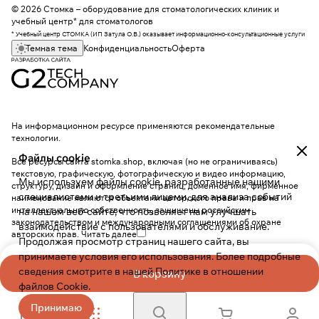
© 2026 Стомка – оборудование для стоматологических клиник и
учебный центр* для стоматологов
* Учебный центр СТОМКА (ИП Затула О.В.) оказывает информационно-консультационные услуги
Темная тема
Конфиденциальность
Оферта
На информационном ресурсе применяются
рекомендательные
технологии
.
Файлы cookie
Все ресурсы сайта stomka.shop, включая (но не ограничиваясь)
текстовую, графическую, фотографическую и видео информацию,
Мы используем файлы cookie, разработанные нашими
структуру, дизайн и оформление страниц, доменное имя, фирменное
специалистами и третьими лицами, для анализа событий
наименование являются объектами авторского права и прав на
интеллектуальную собственность, защищены российским
на нашем веб-сайте, что позволяет нам улучшать
законодательством и международными соглашениями об охране
взаимодействие с пользователями и обслуживание.
авторских прав.
Читать далее
Продолжая просмотр страниц нашего сайта, вы
принимаете условия его использования. Более подробные
сведения смотрите в нашей
Политике в отношении
В корзину
файлов Cookie
.
Принимаю