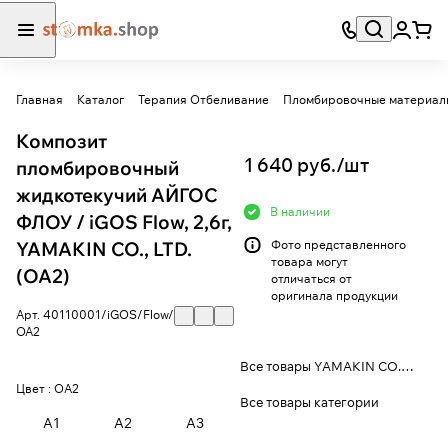
Главная
Каталог
Терапия Отбеливание
Пломбировочные материал
Композит
1 640 руб./
шт
пломбировочный
жидкотекучий АЙГОС
В наличии
ФЛОУ / iGOS Flow, 2,6г,
YAMAKIN CO., LTD.
Фото представленного
товара могут
(OA2)
отличаться от
оригинала продукции
Арт.
40110001/iGOS/Flow/
ОА2
Все товары YAMAKIN CO., LTD.
Цвет :
OA2
Все товары категории
A1
A2
A3