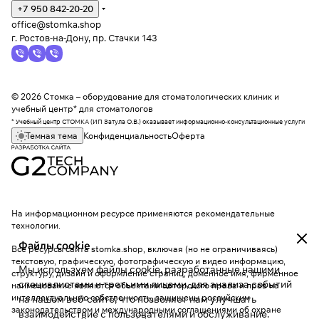
+7 950 842-20-20
office@stomka.shop
г. Ростов-на-Дону, пр. Стачки 143
© 2026 Стомка – оборудование для стоматологических клиник и
учебный центр* для стоматологов
* Учебный центр СТОМКА (ИП Затула О.В.) оказывает информационно-консультационные услуги
Темная тема
Конфиденциальность
Оферта
На информационном ресурсе применяются
рекомендательные
технологии
.
Файлы cookie
Все ресурсы сайта stomka.shop, включая (но не ограничиваясь)
текстовую, графическую, фотографическую и видео информацию,
Мы используем файлы cookie, разработанные нашими
структуру, дизайн и оформление страниц, доменное имя, фирменное
специалистами и третьими лицами, для анализа событий
наименование являются объектами авторского права и прав на
интеллектуальную собственность, защищены российским
на нашем веб-сайте, что позволяет нам улучшать
законодательством и международными соглашениями об охране
взаимодействие с пользователями и обслуживание.