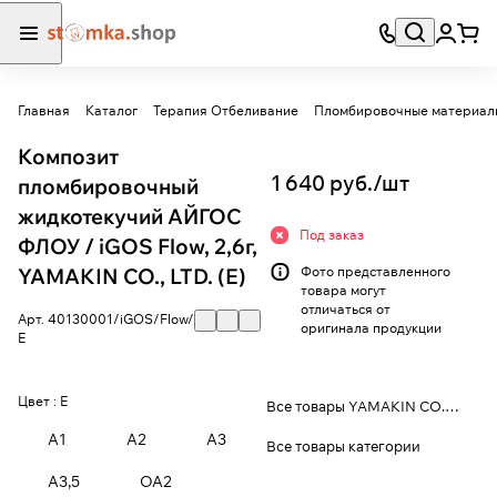
Главная
Каталог
Терапия Отбеливание
Пломбировочные материал
Композит
1 640 руб./
шт
пломбировочный
жидкотекучий АЙГОС
Под заказ
ФЛОУ / iGOS Flow, 2,6г,
YAMAKIN CO., LTD. (E)
Фото представленного
товара могут
отличаться от
Арт.
40130001/iGOS/Flow/
оригинала продукции
Е
Цвет :
E
Все товары YAMAKIN CO., LTD.
A1
A2
A3
Все товары категории
A3,5
OA2