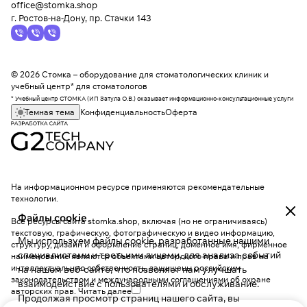
office@stomka.shop
г. Ростов-на-Дону, пр. Стачки 143
© 2026 Стомка – оборудование для стоматологических клиник и
учебный центр* для стоматологов
* Учебный центр СТОМКА (ИП Затула О.В.) оказывает информационно-консультационные услуги
Темная тема
Конфиденциальность
Оферта
На информационном ресурсе применяются
рекомендательные
технологии
.
Файлы cookie
Все ресурсы сайта stomka.shop, включая (но не ограничиваясь)
текстовую, графическую, фотографическую и видео информацию,
Мы используем файлы cookie, разработанные нашими
структуру, дизайн и оформление страниц, доменное имя, фирменное
специалистами и третьими лицами, для анализа событий
наименование являются объектами авторского права и прав на
интеллектуальную собственность, защищены российским
на нашем веб-сайте, что позволяет нам улучшать
законодательством и международными соглашениями об охране
взаимодействие с пользователями и обслуживание.
авторских прав.
Читать далее
Продолжая просмотр страниц нашего сайта, вы