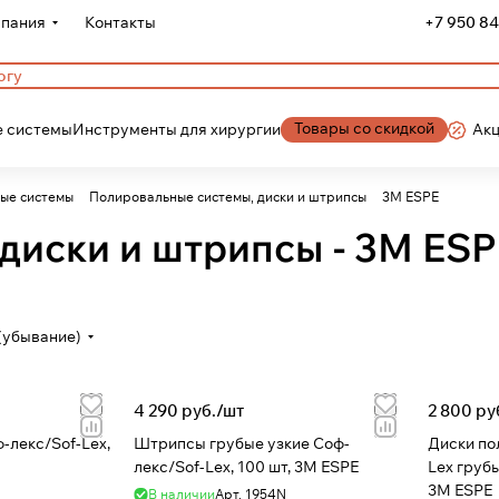
пания
Контакты
+7 950 84
Товары со скидкой
 системы
Инструменты для хирургии
Ак
ые системы
Полировальные системы, диски и штрипсы
3M ESPE
диски и штрипсы - 3M ESP
(убывание)
4 290 руб./
шт
2 800 ру
-лекс/Sof-Lex,
Штрипсы грубые узкие Соф-
Диски по
лекс/Sof-Lex, 100 шт, 3M ESPE
Lex грубы
3M ESPE
В наличии
Арт.
1954N