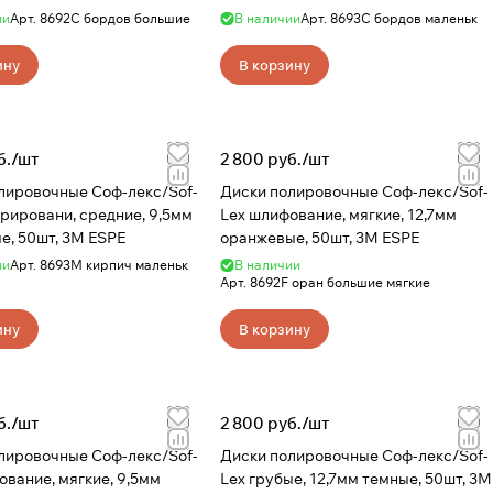
ии
Арт.
8692С бордов большие
В наличии
Арт.
8693С бордов маленьк
ину
В корзину
б./
шт
2 800 руб./
шт
лировочные Соф-лекс/Sof-
Диски полировочные Соф-лекс/Sof-
урировани, средние, 9,5мм
Lex шлифование, мягкие, 12,7мм
е, 50шт, 3M ESPE
оранжевые, 50шт, 3M ESPE
ии
Арт.
8693М кирпич маленьк
В наличии
Арт.
8692F оран большие мягкие
ину
В корзину
б./
шт
2 800 руб./
шт
лировочные Соф-лекс/Sof-
Диски полировочные Соф-лекс/Sof-
ование, мягкие, 9,5мм
Lex грубые, 12,7мм темные, 50шт, 3M