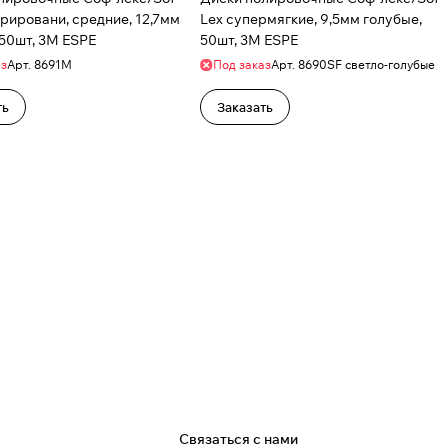
урировани, средние, 12,7мм
Lex супермягкие, 9,5мм голубые,
 50шт, 3M ESPE
50шт, 3M ESPE
аз
Арт.
8691М
Под заказ
Арт.
8690SF светло-голубые
ть
Заказать
я
Связаться с нами