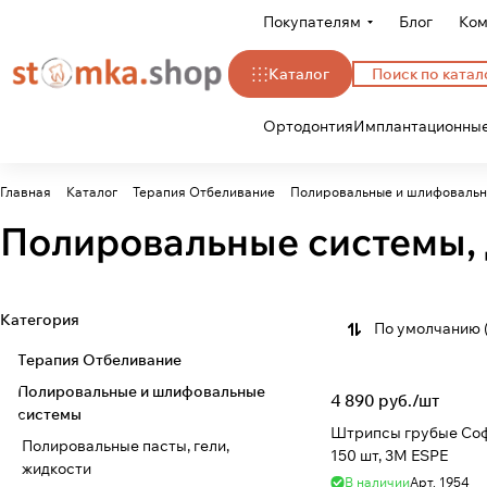
Покупателям
Блог
Ком
Каталог
Ортодонтия
Имплантационные
Главная
Каталог
Терапия Отбеливание
Полировальные и шлифовальн
Полировальные системы, 
Категория
По умолчанию 
Терапия Отбеливание
Полировальные и шлифовальные
4 890 руб./
шт
системы
Штрипсы грубые Соф
Полировальные пасты, гели,
150 шт, 3M ESPE
жидкости
В наличии
Арт.
1954