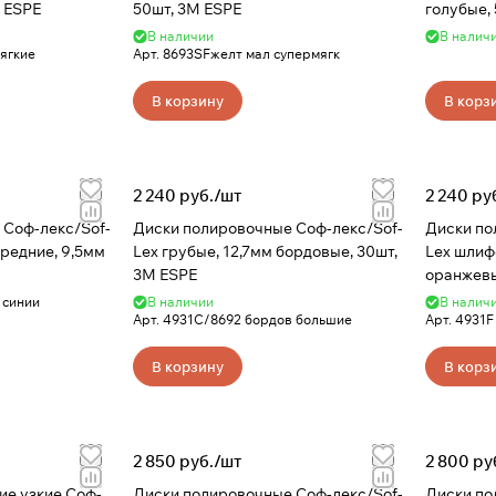
 ESPE
50шт, 3M ESPE
голубые,
В наличии
В налич
ягкие
Арт.
8693SFжелт мал супермягк
В корзину
В корз
2 240 руб./
шт
2 240 ру
 Соф-лекс/Sof-
Диски полировочные Соф-лекс/Sof-
Диски по
средние, 9,5мм
Lex грубые, 12,7мм бордовые, 30шт,
Lex шлиф
3M ESPE
оранжевы
 синии
В наличии
В налич
Арт.
4931С/8692 бордов большие
Арт.
4931F
В корзину
В корз
2 850 руб./
шт
2 800 ру
ие узкие Соф-
Диски полировочные Соф-лекс/Sof-
Диски по