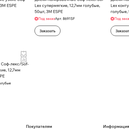
, 3M ESPE
Lex супермягкие, 12,7мм голубые,
Lex конт
50шт, 3M ESPE
голубые,
Под заказ
Арт.
8691SF
Под зак
Заказать
Заказа
 Соф-лекс/Sof-
ие, 12,7мм
SPE
олубые
Покупателям
Информаци