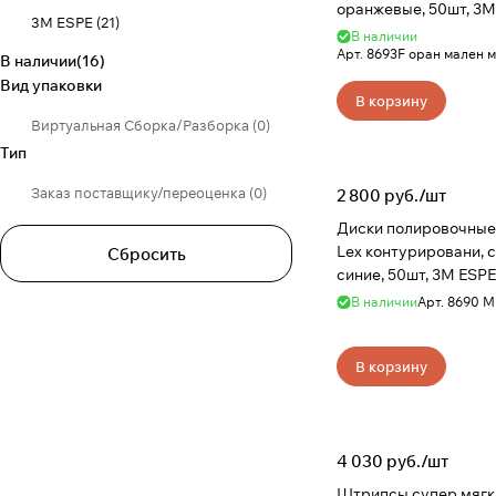
оранжевые, 50шт, 3M
3M ESPE
(
21
)
В наличии
Арт.
8693F оран мален м
В наличии
(
16
)
Kerr
(
34
)
Вид упаковки
В корзину
Dentsply Sirona
(
9
)
Виртуальная Сборка/Разборка
(
0
)
Geosoft
(
1
)
Тип
Kenda
(
13
)
Заказ поставщику/переоценка
(
0
)
2 800 руб./
шт
Kulzer GmbH
(
6
)
Диски полировочные
Lex контурировани, 
Сбросить
NTI
(
24
)
синие, 50шт, 3M ESPE
PoliTec
(
5
)
В наличии
Арт.
8690 М
Shofu
(
2
)
В корзину
Smile Line
(
1
)
Toboom
(
13
)
4 030 руб./
шт
Агри
(
3
)
Штрипсы супер мягк