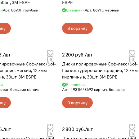
 50шт, 3M ESPE
ESPE
ии
Арт.
8690F голубые
В наличии
Арт.
8691С черные
ину
В корзину
б./
шт
2 200 руб./
шт
лировочные Соф-лекс/Sof-
Диски полировочные Соф-лекс/Sof-
ование, мягкие, 12,7мм
Lex контурировани, средние, 12,7мм
е, 30шт, 3M ESPE
кирпичные, 30шт, 3M ESPE
ии
В наличии
 оран большие мягкие
Арт.
4931М/8692 кирпич. большие
ину
В корзину
б./
шт
2 800 руб./
шт
лировочные Соф-лекс/Sof-
Диски полировочные Соф-лекс/Sof-