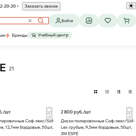
2-20-20
Заказать звонок
Войти
Учебный центр
ции
Бренды
E
21
б./
шт
2 800 руб./
шт
лировочные Соф-лекс/Sof-
Диски полировочные Соф-лекс/Sof-
е, 12,7мм бордовые, 50шт,
Lex грубые, 9,5мм бордовые, 50шт,
3M ESPE