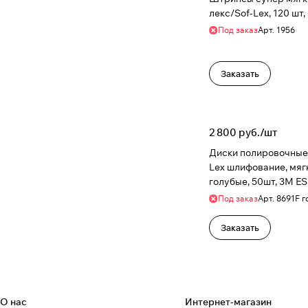
Кристалл
(
5
)
лекс/Sof-Lex, 120 шт
Медтехника
(
11
)
Под заказ
Арт.
1956
ТОР ВМ
(
27
)
Заказать
2 800 руб./
шт
Диски полировочные
Lex шлифование, мягк
голубые, 50шт, 3M E
Под заказ
Арт.
8691F г
Заказать
О нас
Интернет-магазин