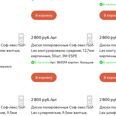
В налич
В корзину
В корз
2 800 руб./
шт
2 800 ру
 Соф-лекс/Sof-
Диски полировочные Соф-лекс/Sof-
Диски по
7мм желтые,
Lex контурировани, средние, 12,7мм
Lex конт
кирпичные, 50шт, 3M ESPE
кирпичны
В наличии
Арт.
8692М кирпич. большие
В налич
пермягк
В корзину
В корз
2 800 руб./
шт
2 800 ру
 Соф-лекс/Sof-
Диски полировочные Соф-лекс/Sof-
Диски по
кие, 9,5мм
Lex супермягкие, 9,5мм желтые,
Lex шлиф