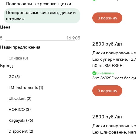
Полировальные резинки, щетки
Полировальные системы, диски и
В корзину
штрипсы
Цена
2 800 руб./
шт
Наши предложения
Диски полировочные
Скидка
(
0
)
Lex супермягкие, 12,
Бренд
50шт, 3M ESPE
В наличии
GC
(
5
)
Арт.
8692SF желт бол су
LM-Instruments
(
1
)
В корзину
Ultradent
(
2
)
HORICO
(
3
)
2 800 руб./
шт
Kagayaki
(
76
)
Диски полировочные
Dispodent
(
2
)
Lex шлифование, мяг