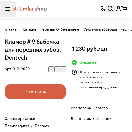
Главная
Каталог
Терапия Отбеливание
Система раббердам (изоляц
Кламер # 9 бабочка
1 230 руб./
шт
для передних зубов,
Dentech
В наличии
Арт.
01012009
Фото представленного
товара могут
отличаться от
оригинала продукции
В корзину
Все товары Dentech
Все товары категории
Характеристики
Производитель
:
Dentech