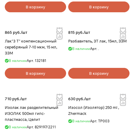
В корзину
В корзину
865 руб./
шт
815 руб./
шт
Лак"3 Т" компенсационный
Разбавитель, ЗТ лак, 15мл, ЗЗМ
серебряный 7-10 мкм, 15 мл,
В наличии
Арт.
.
ЗЗМ
В наличии
Арт.
132181
В корзину
В корзину
710 руб./
шт
630 руб./
шт
Изолак лак разделительный
Изосол (Изолятор) 250 ml ,
ИЗОЛАК 500мл гипс-
Zhermack
пластмасса, Целит
В наличии
Арт.
ТР003
В наличии
Арт.
829197/2211