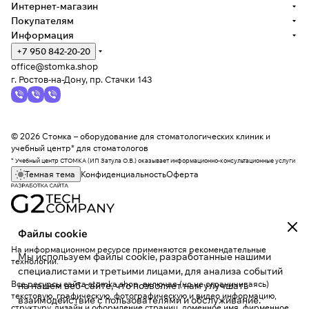
Интернет-магазин
Покупателям
Информация
+7 950 842-20-20
office@stomka.shop
г. Ростов-на-Дону, пр. Стачки 143
© 2026 Стомка – оборудование для стоматологических клиник и
учебный центр* для стоматологов
* Учебный центр СТОМКА (ИП Затула О.В.) оказывает информационно-консультационные услуги
Темная тема
Конфиденциальность
Оферта
Файлы cookie
На информационном ресурсе применяются
рекомендательные
Мы используем файлы cookie, разработанные нашими
технологии
.
специалистами и третьими лицами, для анализа событий
Все ресурсы сайта stomka.shop, включая (но не ограничиваясь)
на нашем веб-сайте, что позволяет нам улучшать
текстовую, графическую, фотографическую и видео информацию,
взаимодействие с пользователями и обслуживание.
структуру, дизайн и оформление страниц, доменное имя, фирменное