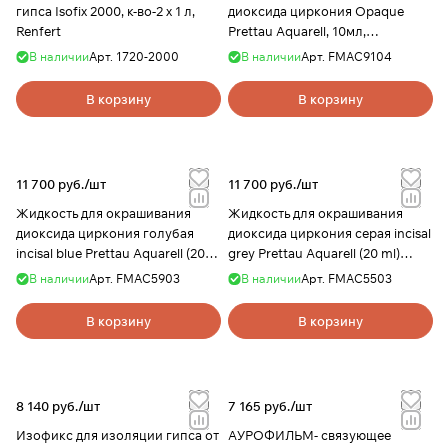
гипса Isofix 2000, к-во-2 x 1 л,
диоксида циркония Opaque
Renfert
Prettau Aquarell, 10мл,
ZirkonZahn
В наличии
Арт.
1720-2000
В наличии
Арт.
FMAC9104
В корзину
В корзину
11 700 руб./
шт
11 700 руб./
шт
Жидкость для окрашивания
Жидкость для окрашивания
диоксида циркония голубая
диоксида циркония серая incisal
incisal blue Prettau Aquarell (20
grey Prettau Aquarell (20 ml)
ml) ZirkonZahn
ZirkonZahn
В наличии
Арт.
FMAC5903
В наличии
Арт.
FMAC5503
В корзину
В корзину
8 140 руб./
шт
7 165 руб./
шт
Изофикс для изоляции гипса от
АУРОФИЛЬМ- связующее