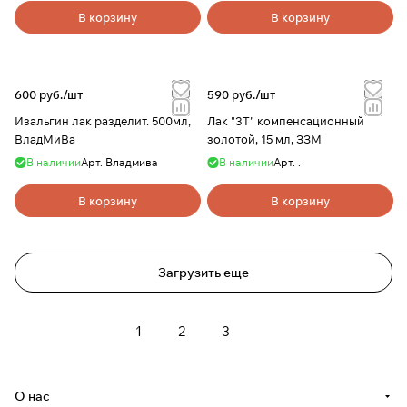
В корзину
В корзину
600 руб./
шт
590 руб./
шт
Изальгин лак разделит. 500мл,
Лак "3Т" компенсационный
ВладМиВа
золотой, 15 мл, ЗЗМ
В наличии
Арт.
Владмива
В наличии
Арт.
.
В корзину
В корзину
Загрузить еще
1
2
3
О нас