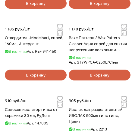
В корзину
В корзину
1 185 руб./
шт
1 170 руб./
шт
Отвердитель Modelhart, спрей,
Вакс Паттерн / Wax Pattern
160мл, Интердент
Cleaner Aqua спрей для снятия
напряженияс восковых и
В наличии
Арт.
REF 941-160
силиконовых поверхностей. 250
В наличии
м, YAMAHACHI
Арт.
STYWPCA-0250L/Clear
В корзину
В корзину
910 руб./
шт
905 руб./
шт
Силосеп изолятор гипса от
Изолак лак разделительный
керамики 30 мл, РуДент
ИЗОЛАК 500мл гипс-гипс,
Целит
В наличии
Арт.
147005
В наличии
Арт.
2213