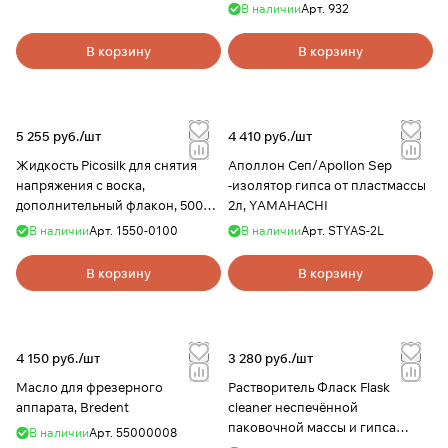
В наличии
Арт.
932
В корзину
В корзину
5 255 руб./
шт
4 410 руб./
шт
Жидкость Picosilk для снятия
Аполлон Сеп/Apollon Sep
напряжения с воска,
-изолятор гипса от пластмассы
дополнительный флакон, 500
2л, YAMAHACHI
мл, Renfert
В наличии
Арт.
1550-0100
В наличии
Арт.
STYAS-2L
В корзину
В корзину
4 150 руб./
шт
3 280 руб./
шт
Масло для фрезерного
Растворитель Фласк Flask
аппарата, Bredent
cleaner неспечённой
паковочной массы и гипса
В наличии
Арт.
55000008
(концентрат) 2000 мл,