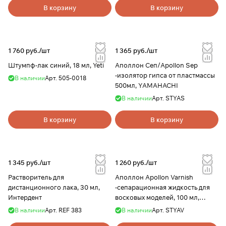
В корзину
В корзину
1 760 руб./
шт
1 365 руб./
шт
Штумпф-лак синий, 18 мл, Yeti
Аполлон Сеп/Apollon Sep
-изолятор гипса от пластмассы
В наличии
Арт.
505-0018
500мл, YAMAHACHI
В наличии
Арт.
STYAS
В корзину
В корзину
1 345 руб./
шт
1 260 руб./
шт
Растворитель для
Аполлон Apollon Varnish
дистанционного лака, 30 мл,
-сепарационная жидкость для
Интердент
восковых моделей, 100 мл,
YAMAHACHI
В наличии
Арт.
REF 383
В наличии
Арт.
STYAV