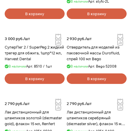
В наличии
Арт.
styfc-2L
YAMAHACH
В корзину
В корзину
3 000 руб./
шт
2 930 руб./
шт
СуперПег 2 / SuperPeg 2 жидкий
Отвердитель для моделей из
трегер для обжига, 1шпр*12 мл,
паковочной массы Durofluid,
Harvest Dental
спрей 100 мл Bego
В наличии
Арт.
8510 / 1шт
В наличии
Арт.
Bego 52008
В корзину
В корзину
2 790 руб./
шт
2 790 руб./
шт
Лак дистанционный для
Лак дистанционный для
штампиков золотой (die:master
штампиков серебряный
gold), флакон 15 мл, Renfert
(die:master silver), флакон 15 мл,
Renfert