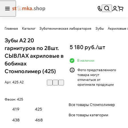
Главная
Каталог
Зуботехническая лаборатория
Зубы
Акриловые 
Зубы А2 20
5 180 руб./
шт
гарнитуров по 28шт.
СЫВЛАХ акриловые в
В наличии
бобинах
Стомполимер (425)
Фото представленного
товара могут
отличаться от
Арт.
425 А2
оригинала продукции
Фасон:
425
Все товары Стомполимер
419
425
Все товары категории
438
468