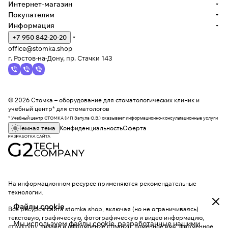
Интернет-магазин
Покупателям
Информация
+7 950 842-20-20
office@stomka.shop
г. Ростов-на-Дону, пр. Стачки 143
© 2026 Стомка – оборудование для стоматологических клиник и
учебный центр* для стоматологов
* Учебный центр СТОМКА (ИП Затула О.В.) оказывает информационно-консультационные услуги
Темная тема
Конфиденциальность
Оферта
На информационном ресурсе применяются
рекомендательные
технологии
.
Файлы cookie
Все ресурсы сайта stomka.shop, включая (но не ограничиваясь)
текстовую, графическую, фотографическую и видео информацию,
Мы используем файлы cookie, разработанные нашими
структуру, дизайн и оформление страниц, доменное имя, фирменное