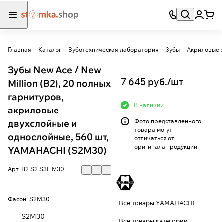
Главная
Каталог
Зуботехническая лаборатория
Зубы
Акриловые 
Зубы New Ace / New
7 645 руб./
шт
Million (B2), 20 полных
гарнитуров,
В наличии
акриловые
двухслойные и
Фото представленного
товара могут
однослойные, 560 шт,
отличаться от
оригинала продукции
YAMAHACHI (S2M30)
Арт.
B2 S2 S3L M30
Фасон:
S2M30
Все товары YAMAHACHI
S2M30
Все товары категории