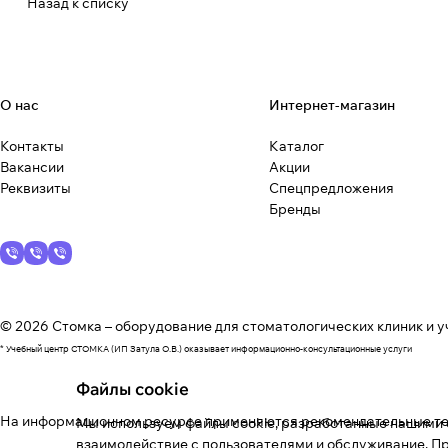
Назад к списку
О нас
Интернет-магазин
Контакты
Каталог
Вакансии
Акции
Реквизиты
Спецпредложения
Бренды
© 2026 Стомка – оборудование для стоматологических клиник и у
* Учебный центр СТОМКА (ИП Затула О.В.) оказывает информационно-консультационные услуги
Файлы cookie
На информационном ресурсе применяются
рекомендательные т
Мы используем файлы cookie, разработанные нашими с
взаимодействие с пользователями и обслуживание. Пр