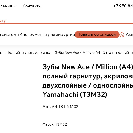
пания
Контакты
+7 950 84
Товары со скидкой
 системы
Инструменты для хирургии
Ак
бы
Полный гарнитур, планка
Зубы New Ace / Million (A4), 28 шт - полный
Зубы New Ace / Million (A4),
полный гарнитур, акрило
двухслойные / однослойны
Yamahachi (T3M32)
Арт.
A4 T3 L6 M32
Фасон:
T3M32