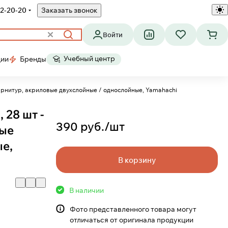
2-20-20
Заказать звонок
Войти
Учебный центр
ции
Бренды
 гарнитур, акриловые двухслойные / однослойные, Yamahachi
 28 шт -
390 руб./
шт
вые
е,
В корзину
В наличии
Фото представленного товара могут
отличаться от оригинала продукции