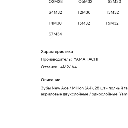
O2M28
O5M32
S2M30
S4M32
T2M30
T3M32
T4M30
T5M32
T6M32
S7M34
Характеристики
Производитель
:
YAMAHACHI
Оттенок
:
4M2/ A4
Описание
Зубы New Ace / Million (A4), 28 шт - полный г
акриловые двухслойные / однослойные, Yam