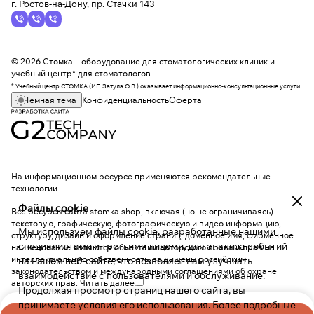
г. Ростов-на-Дону, пр. Стачки 143
© 2026 Стомка – оборудование для стоматологических клиник и
учебный центр* для стоматологов
* Учебный центр СТОМКА (ИП Затула О.В.) оказывает информационно-консультационные услуги
Темная тема
Конфиденциальность
Оферта
На информационном ресурсе применяются
рекомендательные
технологии
.
Файлы cookie
Все ресурсы сайта stomka.shop, включая (но не ограничиваясь)
текстовую, графическую, фотографическую и видео информацию,
Мы используем файлы cookie, разработанные нашими
структуру, дизайн и оформление страниц, доменное имя, фирменное
специалистами и третьими лицами, для анализа событий
наименование являются объектами авторского права и прав на
интеллектуальную собственность, защищены российским
на нашем веб-сайте, что позволяет нам улучшать
законодательством и международными соглашениями об охране
взаимодействие с пользователями и обслуживание.
авторских прав.
Читать далее
Продолжая просмотр страниц нашего сайта, вы
принимаете условия его использования. Более подробные