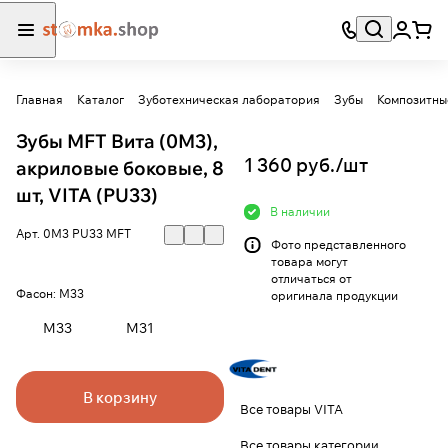
Главная
Каталог
Зуботехническая лаборатория
Зубы
Композитны
Зубы MFT Вита (0M3),
1 360 руб./
шт
акриловые боковые, 8
шт, VITA (PU33)
В наличии
Арт.
0М3 PU33 MFT
Фото представленного
товара могут
отличаться от
Фасон:
M33
оригинала продукции
M33
M31
В корзину
Все товары VITA
Все товары категории