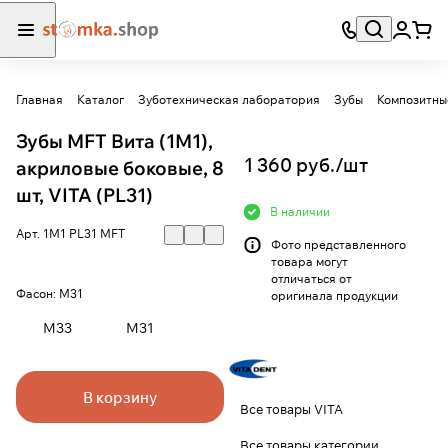
Главная
Каталог
Зуботехническая лаборатория
Зубы
Композитны
Зубы MFT Вита (1М1),
1 360 руб./
шт
акриловые боковые, 8
шт, VITA (PL31)
В наличии
Арт.
1М1 PL31 MFT
Фото представленного
товара могут
отличаться от
Фасон:
M31
оригинала продукции
M33
M31
В корзину
Все товары VITA
Все товары категории