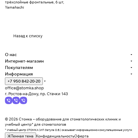
трёхслойные фронтальные, 6 шт,
Yamahachi
Назад к списку
О нас
Интернет-магазин
Покупателям
Информация
+7 950 842-20-20
office@stomka.shop
г. Ростов-на-Дону, пр. Стачки 143
© 2026 Стомка – оборудование для стоматологических клиник и
учебный центр* для стоматологов
* Учебный центр СТОМКА (ИП Затула О.В.) оказывает информационно-консультационные услуги
Темная тема
Конфиденциальность
Оферта