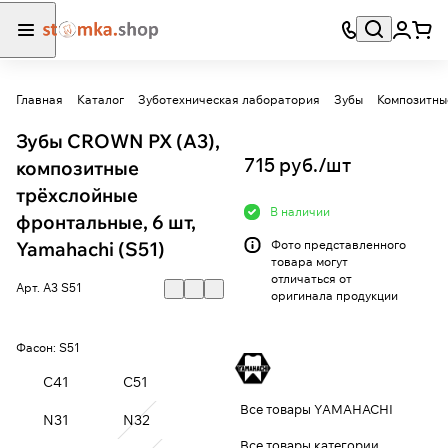
Главная
Каталог
Зуботехническая лаборатория
Зубы
Композитны
Зубы CROWN PX (A3),
715 руб./
шт
композитные
трёхслойные
В наличии
фронтальные, 6 шт,
Yamahachi (S51)
Фото представленного
товара могут
отличаться от
Арт.
A3 S51
оригинала продукции
Фасон:
S51
C41
C51
Все товары YAMAHACHI
N31
N32
Все товары категории