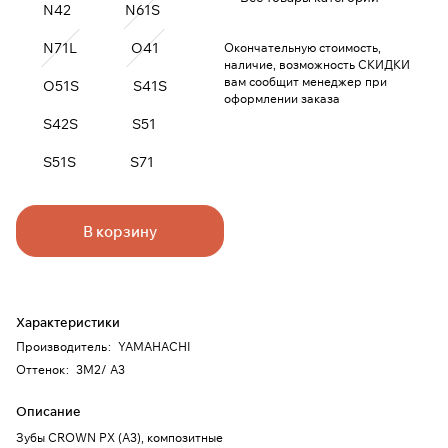
N42
N61S
N71L
O41
Окончательную стоимость,
наличие, возможность СКИДКИ
вам сообщит менеджер при
O51S
S41S
оформлении заказа
S42S
S51
S51S
S71
В корзину
Характеристики
Производитель
:
YAMAHACHI
Оттенок
:
3M2/ A3
Описание
Зубы CROWN PX (A3), композитные