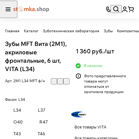
Главная
Каталог
Зуботехническая лаборатория
Зубы
Композитны
Зубы MFT Вита (2М1),
1 360 руб./
шт
акриловые
фронтальные, 6 шт,
В наличии
VITA (L34)
Фото представленного
Арт.
2М1 L34 MFT ф/н
товара могут
отличаться от
оригинала продукции
Фасон:
L34
L34
L37
O40
R47
Все товары VITA
T43
T46
Все товары категории