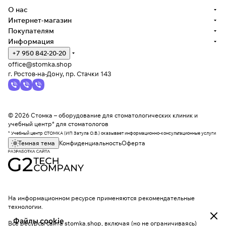
О нас
Интернет-магазин
Покупателям
Информация
+7 950 842-20-20
office@stomka.shop
г. Ростов-на-Дону, пр. Стачки 143
© 2026 Стомка – оборудование для стоматологических клиник и
учебный центр* для стоматологов
* Учебный центр СТОМКА (ИП Затула О.В.) оказывает информационно-консультационные услуги
Темная тема
Конфиденциальность
Оферта
На информационном ресурсе применяются
рекомендательные
технологии
.
Файлы cookie
Все ресурсы сайта stomka.shop, включая (но не ограничиваясь)