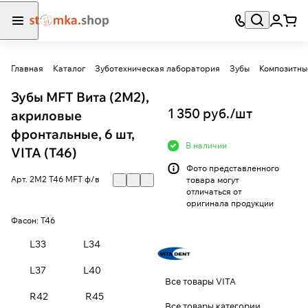
Главная
Каталог
Зуботехническая лаборатория
Зубы
Композитны
Зубы MFT Вита (2М2),
1 350 руб./
шт
акриловые
фронтальные, 6 шт,
В наличии
VITA (T46)
Фото представленного
Арт.
2М2 T46 MFT ф/в
товара могут
отличаться от
оригинала продукции
Фасон:
T46
L33
L34
L37
L40
Все товары VITA
R42
R45
Все товары категории