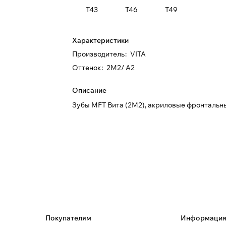
T43
T46
T49
Характеристики
Производитель
:
VITA
Оттенок
:
2M2/ A2
Описание
Зубы MFT Вита (2М2), акриловые фронтальные
Покупателям
Информаци