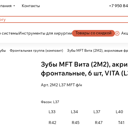
пания
Контакты
+7 950 84
Товары со скидкой
 системы
Инструменты для хирургии
Ак
убы
Фронтальная группа (композит)
Зубы MFT Вита (2М2), акриловые фр
Зубы MFT Вита (2М2), акр
фронтальные, 6 шт, VITA (L
Арт.
2М2 L37 MFT ф/н
Фасон:
L37
L33
L34
L37
L40
R42
R45
R47
T41