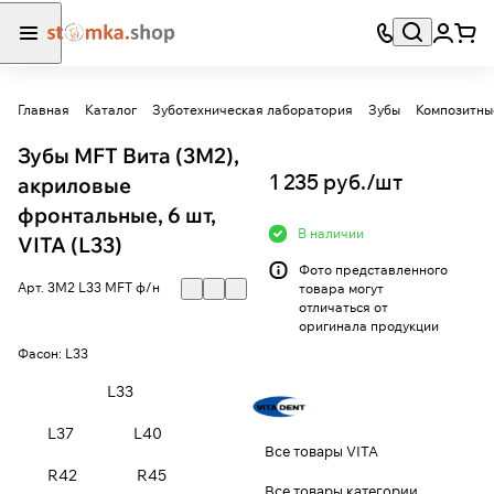
Главная
Каталог
Зуботехническая лаборатория
Зубы
Композитны
Зубы MFT Вита (3М2),
1 235 руб./
шт
акриловые
фронтальные, 6 шт,
В наличии
VITA (L33)
Фото представленного
Арт.
3М2 L33 MFT ф/н
товара могут
отличаться от
оригинала продукции
Фасон:
L33
L33
L37
L40
Все товары VITA
R42
R45
Все товары категории