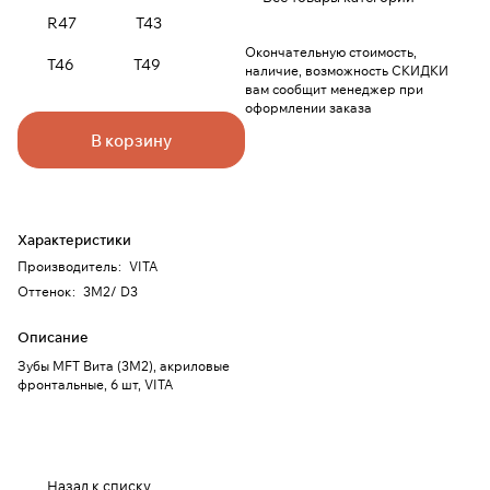
R47
T43
Окончательную стоимость,
T46
T49
наличие, возможность СКИДКИ
вам сообщит менеджер при
оформлении заказа
В корзину
Характеристики
Производитель
:
VITA
Оттенок
:
3M2/ D3
Описание
Зубы MFT Вита (3М2), акриловые
фронтальные, 6 шт, VITA
Назад к списку