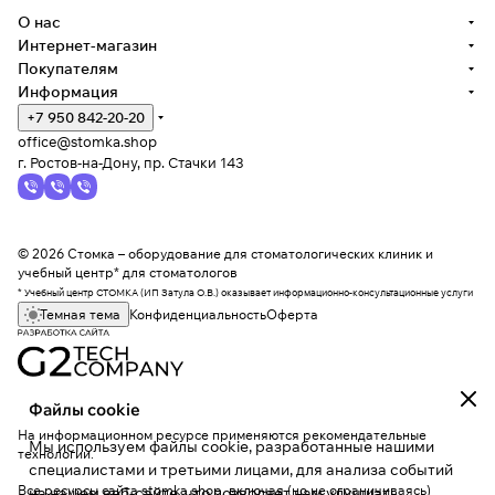
О нас
Интернет-магазин
Покупателям
Информация
+7 950 842-20-20
office@stomka.shop
г. Ростов-на-Дону, пр. Стачки 143
© 2026 Стомка – оборудование для стоматологических клиник и
учебный центр* для стоматологов
* Учебный центр СТОМКА (ИП Затула О.В.) оказывает информационно-консультационные услуги
Темная тема
Конфиденциальность
Оферта
Файлы cookie
На информационном ресурсе применяются
рекомендательные
Мы используем файлы cookie, разработанные нашими
технологии
.
специалистами и третьими лицами, для анализа событий
Все ресурсы сайта stomka.shop, включая (но не ограничиваясь)
на нашем веб-сайте, что позволяет нам улучшать