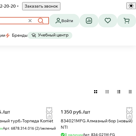
2-20-20
Заказать звонок
Войти
Учебный центр
ции
Бренды
./
шт
1 350 руб./
шт
зный турб.-Торпеда Komet
834021MFG Алмазный бор (новый)
NTI
ии
Арт.
6878.314.016 (2)/зеленый
В наличии
Арт.
834-021M-FG