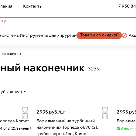
пания
Контакты
+7 950 84
Товары со скидкой
 системы
Инструменты для хирургии
Ак
 наконечник
нный наконечник
3239
(убывание)
2 995 руб./
шт
2 995 руб
Торпеда Komet
Бор алмазный на турбинный
Бор алма
наконечник- Торпеда 6878 (2),
4.012 (2)/зеленый
В налич
грубое зерно, 1шт, Komet