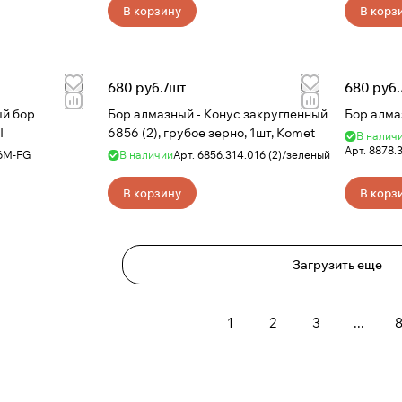
В корзину
В корз
680 руб./
шт
680 руб.
й бор
Бор алмазный - Конус закругленный
Бор алма
I
6856 (2), грубое зерно, 1шт, Komet
В налич
Арт.
8878.
6M-FG
В наличии
Арт.
6856.314.016 (2)/зеленый
В корзину
В корз
Загрузить еще
1
2
3
...
8