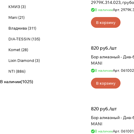
2979К.314.023, грубо
КМИЗ
(
3
)
Komet
В наличии
Арт.
2979К.
Mani
(
21
)
В корзину
Владмива
(
311
)
DIA-TESSIN
(
135
)
820 руб./
шт
Komet
(
28
)
Бор алмазный - Диа-бор FО-21 5 шт.
Lixin Diamond
(
3
)
MANI
В наличии
Арт.
06100
NTI
(
886
)
В наличии
(
1025
)
okoDENT
(
1845
)
В корзину
SS White
(
6
)
Verdent
(
1
)
820 руб./
шт
Бор алмазный - Диа-бор TR-13 5 шт.
MANI
В наличии
Арт.
06100