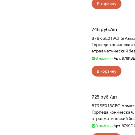
В корзину
745 руб./
шт
878KSE019CFG Алма
Торпеда коническая 
атравматический бе
крошки NTI
В наличии
Арт.
878KSE
В корзину
725 руб./
шт
879SE015CFG Алмаз
Торпеда коническая,
атравматический бе
крошки NTI
В наличии
Арт.
879SE-