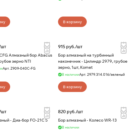
ину
В корзину
/
шт
915 руб./
шт
CFG Алмазный бор Abacus
Бор алмазный на турбинный
грубое зерно NTI
наконечник - Цилиндр 2979, грубое
зерно, 1шт, Komet
ии
Арт.
Z909-040C-FG
В наличии
Арт.
2979.314.016/зеленый
ину
В корзину
/
шт
820 руб./
шт
-бор FО-21С 5
Бор алмазный - Колесо WR-13
В наличии