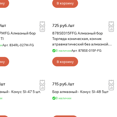
ину
В корзину
/
шт
725 руб./
шт
7MFG Алмазный бор
878SE015FFG Алмазный бор
TI
Торпеда коническая, кончик
атравматический без алмазной
ии
Арт.
834RL-027M-FG
крошки NTI
В наличии
Арт.
878SE-015F-FG
ину
В корзину
/
шт
715 руб./
шт
ный - Конус SI-47 5 шт.
Бор алмазный - Конус SI-48 5шт
ии
В наличии