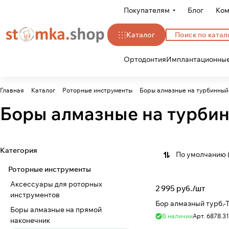
Покупателям
Блог
Ком
Каталог
Ортодонтия
Имплантационные
Главная
Каталог
Роторные инструменты
Боры алмазные на турбинный
Боры алмазные на турби
Категория
По умолчанию 
Роторные инструменты
Аксессуары для роторных
2 995 руб./
шт
инструментов
Бор алмазный турб.-
Боры алмазные на прямой
В наличии
Арт.
6878.31
наконечник