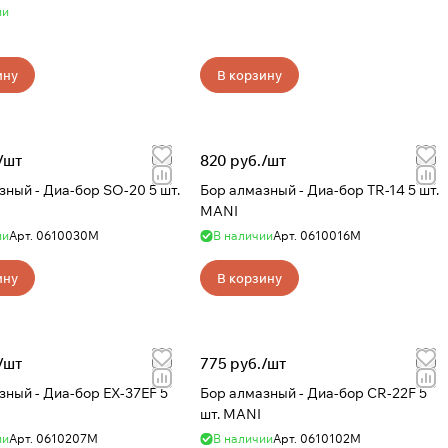
ии
ину
В корзину
/
шт
820 руб./
шт
ор SО-20 5 шт.
Бор алмазный - Диа-бор TR-14 5 шт.
MANI
ии
Арт.
0610030М
В наличии
Арт.
0610016М
ину
В корзину
/
шт
775 руб./
шт
бор EX-37EF 5
Бор алмазный - Диа-бор CR-22F 5
шт. MANI
ии
Арт.
0610207М
В наличии
Арт.
0610102М