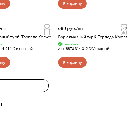
ину
В корзину
/
шт
680 руб./
шт
зный турб.-Торпеда Komet
Бор алмазный турб.-Торпеда Komet
ии
В наличии
314.014 (2)/красный
Арт.
8878.314.012 (2)/красный
ину
В корзину
1