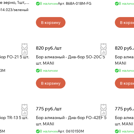
е зерно, 1шт,
В наличии
Арт.
868A-018M-FG
В налич
314.023/зеленый
В корзину
В корз
820 руб./
шт
820 руб.
Бор алмазный - Диа-бор SО-20С 5
Бор алмазный - Диа-б
шт. MANI
MANI
23М
В наличии
В налич
В корзину
В корз
775 руб./
шт
775 руб.
Бор алмазный - Диа-бор FO-42EF 5
Бор алмазный - Диа-
шт. MANI
шт. MANI
15М
В наличии
Арт.
0610150М
В налич