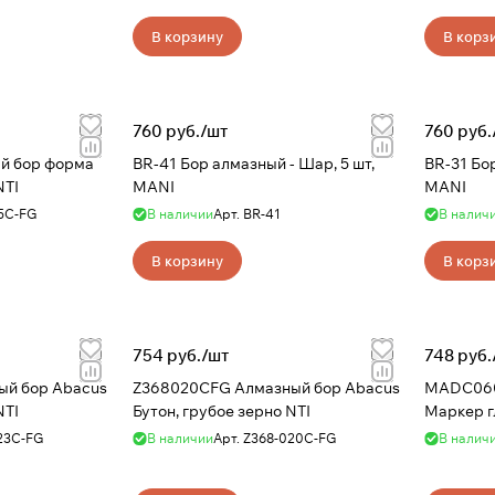
В корзину
В корз
760 руб./
шт
760 руб.
й бор форма
BR-41 Бор алмазный - Шар, 5 шт,
BR-31 Бор
NTI
MANI
MANI
5C-FG
В наличии
Арт.
BR-41
В налич
В корзину
В корз
754 руб./
шт
748 руб.
ый бор Abacus
Z368020CFG Алмазный бор Abacus
MADC060
NTI
Бутон, грубое зерно NTI
Маркер г
23C-FG
В наличии
Арт.
Z368-020C-FG
В налич