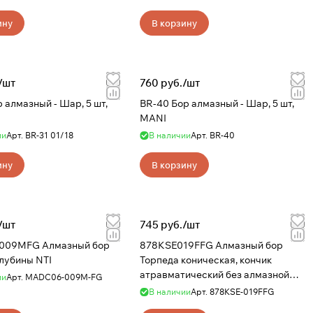
ину
В корзину
/
шт
760 руб./
шт
 алмазный - Шар, 5 шт,
BR-40 Бор алмазный - Шар, 5 шт,
MANI
ии
Арт.
BR-31 01/18
В наличии
Арт.
BR-40
ину
В корзину
/
шт
745 руб./
шт
09MFG Алмазный бор
878KSE019FFG Алмазный бор
лубины NTI
Торпеда коническая, кончик
атравматический без алмазной
ии
Арт.
MADC06-009M-FG
крошки NTI
В наличии
Арт.
878KSE-019FFG