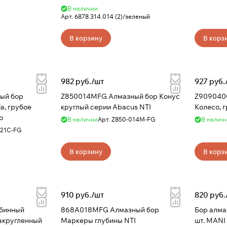
В наличии
Арт.
6878.314.014 (2)/зеленый
В корзину
В корз
982 руб./
шт
927 руб.
ый бор
Z850014MFG Алмазный бор Конус
Z909040
a, грубое
круглый серии Abacus NTI
Колесо, 
о
В наличии
Арт.
Z850-014M-FG
В налич
21C-FG
В корзину
В корз
910 руб./
шт
820 руб.
рбинный
868A018MFG Алмазный бор
Бор алмазный - Диа
закругленный
Маркеры глубины NTI
шт. MANI