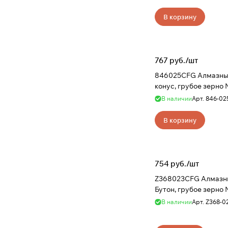
В корзину
767 руб./
шт
846025CFG Алмазны
конус, грубое зерно 
В наличии
Арт.
846-02
В корзину
754 руб./
шт
Z368023CFG Алмазн
Бутон, грубое зерно 
В наличии
Арт.
Z368-0