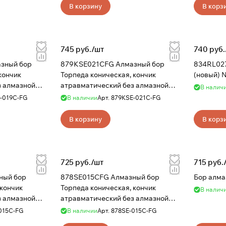
В корзину
В корз
745 руб./
шт
740 руб.
зный бор
879KSE021CFG Алмазный бор
834RL02
кончик
Торпеда коническая, кончик
(новый) N
з алмазной
атравматический без алмазной
В налич
крошки NTI
-019C-FG
В наличии
Арт.
879KSE-021C-FG
В корзину
В корз
725 руб./
шт
715 руб.
ный бор
878SE015CFG Алмазный бор
Бор алмаз
 кончик
Торпеда коническая, кончик
В налич
з алмазной
атравматический без алмазной
крошки NTI
015C-FG
В наличии
Арт.
878SE-015C-FG