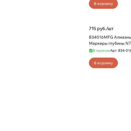
В корзину
715 руб./
шт
834016MFG Алмазны
Маркеры глубины NT
В наличии
Арт.
834-01
В корзину