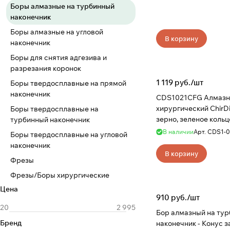
Боры алмазные на турбинный
наконечник
Боры алмазные на угловой
В корзину
наконечник
Боры для снятия адгезива и
разрезания коронок
1 119 руб./
шт
Боры твердосплавные на прямой
наконечник
CDS1021CFG Алмазн
хирургический ChirDi
Боры твердосплавные на
зерно, зеленое кольц
турбинный наконечник
В наличии
Арт.
CDS1-0
Боры твердосплавные на угловой
наконечник
В корзину
Фрезы
Фрезы/Боры хирургические
Цена
910 руб./
шт
Бор алмазный на ту
Бренд
наконечник - Конус 