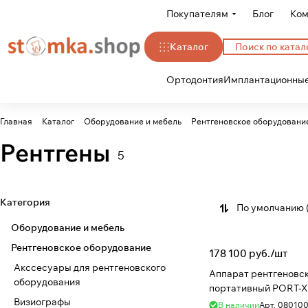
Покупателям
Блог
Ком
Каталог
Ортодонтия
Имплантационные
Главная
Каталог
Оборудование и мебель
Рентгеновское оборудовани
Рентгены
5
Категория
По умолчанию 
Оборудование и мебель
Рентгеновское оборудование
178 100 руб./
шт
Акссесуары для рентгеновского
Аппарат рентгеновс
оборудования
портативный PORT-X 
Визиографы
В наличии
Арт.
08010