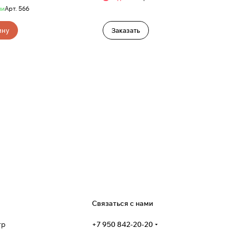
ии
Арт.
566
ину
Заказать
я
Связаться с нами
тр
+7 950 842-20-20