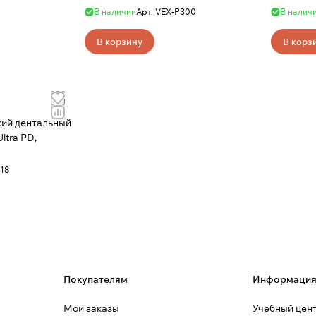
В наличии
Арт.
VEX-P300
В налич
В корзину
В корз
кий дентальный
ltra PD,
18
Покупателям
Информаци
Мои заказы
Учебный цен