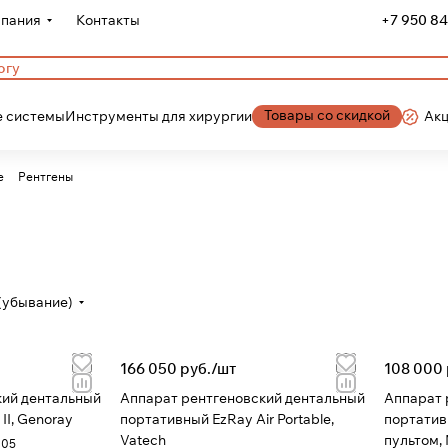
пания
Контакты
+7 950 84
Товары со скидкой
 системы
Инструменты для хирургии
Ак
е
Рентгены
(убывание)
166 050 руб./
шт
108 000 
кий дентальный
Аппарат рентгеновский дентальный
Аппарат 
II, Genoray
портативный EzRay Air Portable,
портатив
Vatech
пультом,
005