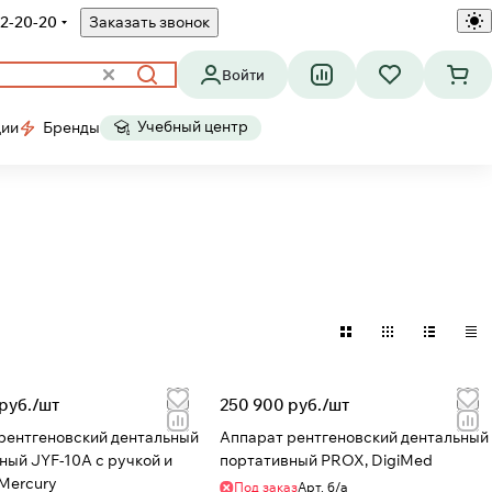
2-20-20
Заказать звонок
Войти
Учебный центр
ции
Бренды
руб./
шт
250 900 руб./
шт
рентгеновский дентальный
Аппарат рентгеновский дентальный
ный JYF-10A с ручкой и
портативный PROX, DigiMed
 Mercury
Под заказ
Арт.
б/а