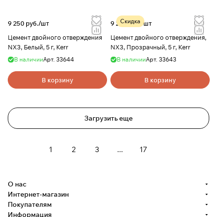
Скидка
9 250 руб./
шт
9 250 руб./
шт
Цемент двойного отверждения
Цемент двойного отверждения,
NX3, Белый, 5 г, Kerr
NX3, Прозрачный, 5 г, Kerr
В наличии
Арт.
33644
В наличии
Арт.
33643
В корзину
В корзину
Загрузить еще
1
2
3
...
17
О нас
Интернет-магазин
Покупателям
Информация