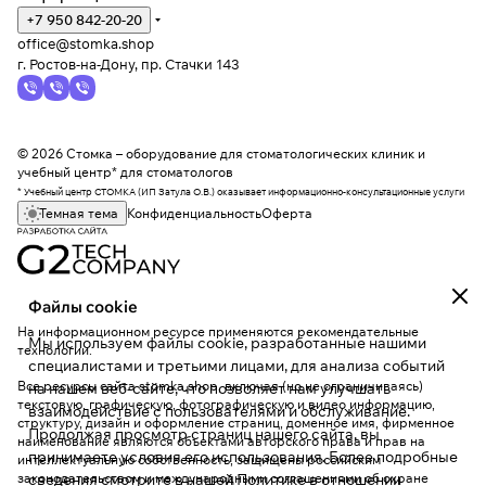
+7 950 842-20-20
office@stomka.shop
г. Ростов-на-Дону, пр. Стачки 143
© 2026 Стомка – оборудование для стоматологических клиник и
учебный центр* для стоматологов
* Учебный центр СТОМКА (ИП Затула О.В.) оказывает информационно-консультационные услуги
Темная тема
Конфиденциальность
Оферта
Файлы cookie
На информационном ресурсе применяются
рекомендательные
Мы используем файлы cookie, разработанные нашими
технологии
.
специалистами и третьими лицами, для анализа событий
Все ресурсы сайта stomka.shop, включая (но не ограничиваясь)
на нашем веб-сайте, что позволяет нам улучшать
текстовую, графическую, фотографическую и видео информацию,
взаимодействие с пользователями и обслуживание.
структуру, дизайн и оформление страниц, доменное имя, фирменное
Продолжая просмотр страниц нашего сайта, вы
наименование являются объектами авторского права и прав на
принимаете условия его использования. Более подробные
интеллектуальную собственность, защищены российским
законодательством и международными соглашениями об охране
сведения смотрите в нашей
Политике в отношении