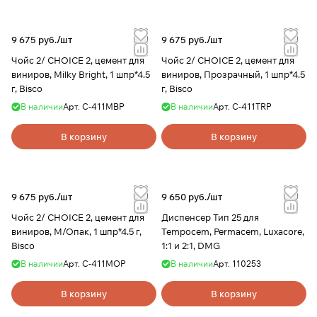
9 675 руб./
шт
9 675 руб./
шт
Чойс 2/ CHOICE 2, цемент для
Чойс 2/ CHOICE 2, цемент для
виниров, Milky Bright, 1 шпр*4.5
виниров, Прозрачный, 1 шпр*4.5
г, Bisco
г, Bisco
В наличии
Арт.
С-411МВР
В наличии
Арт.
С-411TRP
В корзину
В корзину
9 675 руб./
шт
9 650 руб./
шт
Чойс 2/ CHOICE 2, цемент для
Диспенсер Тип 25 для
виниров, М/Опак, 1 шпр*4.5 г,
Tempocem, Permacem, Luxacore,
Bisco
1:1 и 2:1, DMG
В наличии
Арт.
С-411МОР
В наличии
Арт.
110253
В корзину
В корзину