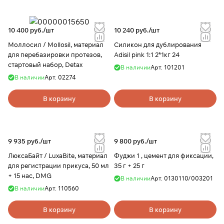
10 400 руб./
шт
10 240 руб./
шт
Моллосил / Mollosil, материал
Силикон для дублирования
для перебазировки протезов,
Adisil pink 1:1 2*1кг 24
стартовый набор, Detax
В наличии
Арт.
101201
В наличии
Арт.
02274
В корзину
В корзину
9 935 руб./
шт
9 800 руб./
шт
ЛюксаБайт / LuxaBite, материал
Фуджи 1 , цемент для фиксации,
для регистрации прикуса, 50 мл
35 г + 25 г
+ 15 нас, DMG
В наличии
Арт.
0130110/003201
В наличии
Арт.
110560
В корзину
В корзину