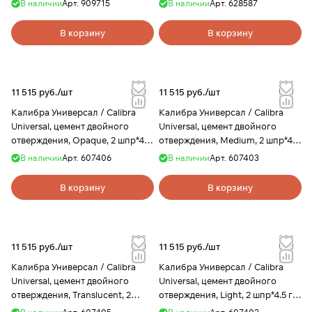
В наличии
Арт.
909715
В наличии
Арт.
628587
В корзину
В корзину
11 515 руб./
шт
11 515 руб./
шт
Калибра Универсал / Calibra
Калибра Универсал / Calibra
Universal, цемент двойного
Universal, цемент двойного
отверждения, Opaque, 2 шпр*4.5
отверждения, Medium, 2 шпр*4.5
г, Dentsply
г, Dentsply
В наличии
Арт.
607406
В наличии
Арт.
607403
В корзину
В корзину
11 515 руб./
шт
11 515 руб./
шт
Калибра Универсал / Calibra
Калибра Универсал / Calibra
Universal, цемент двойного
Universal, цемент двойного
отверждения, Translucent, 2
отверждения, Light, 2 шпр*4.5 г,
шпр*4.5 г, Dentsp
Dentsply