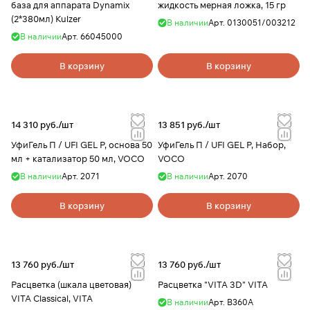
база для аппарата Dynamix
жидкость мерная ложка, 15 гр
(2*380мл) Kulzer
В наличии
Арт.
0130051/003212
В наличии
Арт.
66045000
В корзину
В корзину
14 310 руб./
шт
13 851 руб./
шт
УфиГель П / UFI GEL Р, основа 50
УфиГель П / UFI GEL Р, Набор,
мл + катализатор 50 мл, VOCO
VOCO
В наличии
Арт.
2071
В наличии
Арт.
2070
В корзину
В корзину
13 760 руб./
шт
13 760 руб./
шт
Расцветка (шкала цветовая)
Расцветка "VITA 3D" VITA
VITA Classical, VITA
В наличии
Арт.
В360А