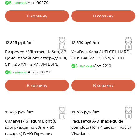
В наличии
Арт.
G027C
В корзину
В корзину
12 825 руб./
шт
12 250 руб./
шт
Витремер / Vitremer, Набор, АЗ,
УфиГель Хард / UFI GEL HARD,
Цемент тройного отверждения,
60 г + 40 мл + 20 мл, VOCO
5 г + 2.5 мл + 2 мл, 3M ESPE
В наличии
Арт.
2210
В наличии
Арт.
3303MP
В корзину
В корзину
11 935 руб./
шт
11 765 руб./
шт
Силагум / Silagum Light (8
Расцветка A-D shade guide
картриджей по 50мл + 50
complete (16 и 4 цвета) , Ivoclar
насадок) DMG Германия
Vivadent