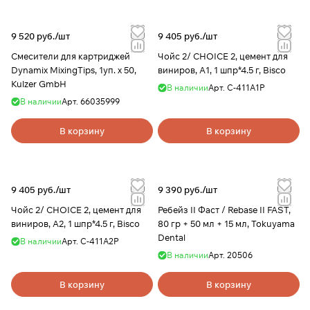
9 520 руб./
шт
9 405 руб./
шт
Смесители для картриджей
Чойс 2/ CHOICE 2, цемент для
Dynamix MixingTips, 1уп. x 50,
виниров, А1, 1 шпр*4.5 г, Bisco
Kulzer GmbH
В наличии
Арт.
С-411А1Р
В наличии
Арт.
66035999
В корзину
В корзину
9 405 руб./
шт
9 390 руб./
шт
Чойс 2/ CHOICE 2, цемент для
Ребейз II Фаст / Rebase II FAST,
виниров, А2, 1 шпр*4.5 г, Bisco
80 гр + 50 мл + 15 мл, Tokuyama
Dental
В наличии
Арт.
С-411А2Р
В наличии
Арт.
20506
В корзину
В корзину