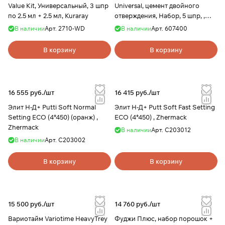
Value Kit, Универсальный, 3 шпр
Universal, цемент двойного
по 2.5 мл + 2.5 мл, Kuraray
отверждения, Набор, 5 шпр, ,
Dentsply
В наличии
Арт.
2710-WD
В наличии
Арт.
607400
В корзину
В корзину
16 555 руб./
шт
16 415 руб./
шт
Элит Н-Д+ Putti Soft Normal
Элит Н-Д+ Putt Soft Fast Setting
Setting ECO (4*450) (оранж) ,
ECO (4*450) , Zhermack
Zhermack
В наличии
Арт.
C203012
В наличии
Арт.
С203002
В корзину
В корзину
15 500 руб./
шт
14 760 руб./
шт
Вариотайм Variotime HeavyTrey
Фуджи Плюс, набор порошок +