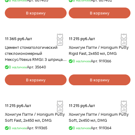
В наличии
Арт.
607405
В наличии
Арт.
607402
В корзину
В корзину
11 365 руб./
шт
11 215 руб./
шт
Цемент стоматологический
Хонигум Патти / Honigum Putty
стеклоиономерный
Rigid Fast, 2х450 мл, DMG
Нексус/Nexus RMGI: 3 шприца
В наличии
Арт.
919366
по 5 граммов прозрачно-белого
В наличии
Арт.
35640
оттенка, 24 насадки для
смешивания
В корзину
В корзину
11 215 руб./
шт
11 215 руб./
шт
Хонигум Патти / Honigum Putty
Хонигум Патти / Honigum Putty
Soft Fast, 2х450 мл, DMG
Soft, 2х450 мл, DMG
В наличии
Арт.
919365
В наличии
Арт.
919364