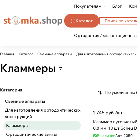
Покупателям
Блог
Ком
Каталог
Ортодонтия
Имплантационные
Главная
Каталог
Съемные аппараты
Для изготовления ортодонтическ
Кламмеры
7
Категория
По умолчанию 
Съемные аппараты
Для изготовления ортодонтических
2 745 руб./
шт
конструкций
Кламмер пуговчатый Scheu-ancho
Кламмеры
0,8 мм. 10 шт Scheu D
Ортодонтические винты
В наличии
Арт.
2050