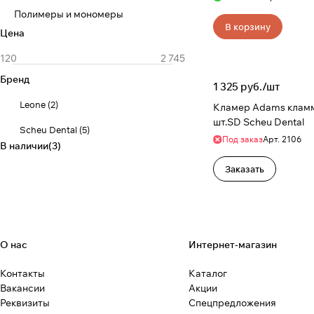
Полимеры и мономеры
В корзину
Цена
Бренд
1 325 руб./
шт
Leone
(
2
)
Кламер Adams кламм
шт.SD Scheu Dental
Scheu Dental
(
5
)
Под заказ
Арт.
2106
В наличии
(
3
)
Заказать
О нас
Интернет-магазин
Контакты
Каталог
Вакансии
Акции
Реквизиты
Спецпредложения