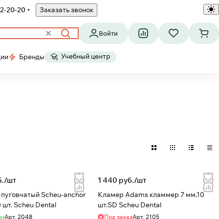
2-20-20
Заказать звонок
Войти
Учебный центр
ции
Бренды
./
шт
1 440 руб./
шт
пуговчатый Scheu-anchor
Кламер Adams кламмер 7 мм.10
0 шт. Scheu Dental
шт.SD Scheu Dental
ии
Арт.
2048
Под заказ
Арт.
2105