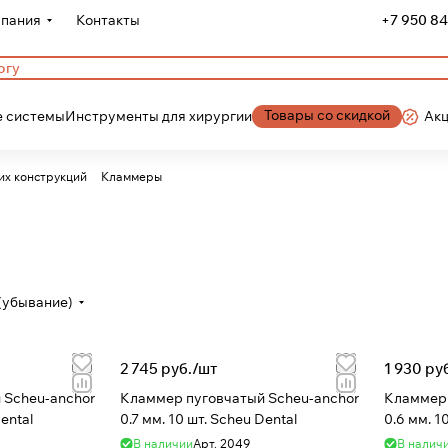
пания
Контакты
+7 950 84
Товары со скидкой
 системы
Инструменты для хирургии
Ак
их конструкций
Кламмеры
(убывание)
2 745 руб./
шт
1 930 руб
r
Кламмер пуговчатый Scheu-anchor
Кламмер 
ental
0.7 мм. 10 шт. Scheu Dental
0.6 мм. 1
В наличии
Арт.
2049
В налич