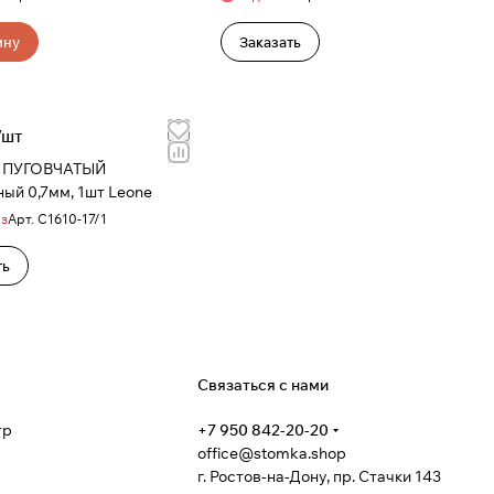
ину
Заказать
/
шт
 ПУГОВЧАТЫЙ
шаровидный 0,7мм, 1шт Leone
аз
Арт.
С1610-17/1
ть
я
Связаться с нами
тр
+7 950 842-20-20
office@stomka.shop
г. Ростов-на-Дону, пр. Стачки 143