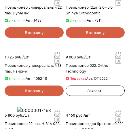
Позиционер универсальный 22
Позиционер (2шт) 2,0 - 5,0.
паз. DynaFlex
Shinye Orthodontic
В наличии
Арт.
1433
В наличии
Арт.
7311
В корзину
В корзину
1 725 руб./
шт
9 000 руб./
шт
Позиционер универсальный 18
Позиционер 022. Ortho
паз. Наири-х
Technology
В наличии
Арт.
4052-18
Под заказ
Арт.
ОТ-2222
В корзину
Заказать
5 800 руб./
шт
4 160 руб./
шт
Позиционер 22 паз. H-316-022.
Позиционер для брекетов 0,22"