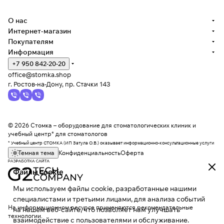
О нас
Интернет-магазин
Покупателям
Информация
+7 950 842-20-20
office@stomka.shop
г. Ростов-на-Дону, пр. Стачки 143
© 2026 Стомка – оборудование для стоматологических клиник и
учебный центр* для стоматологов
* Учебный центр СТОМКА (ИП Затула О.В.) оказывает информационно-консультационные услуги
Темная тема
Конфиденциальность
Оферта
Файлы cookie
Мы используем файлы cookie, разработанные нашими
специалистами и третьими лицами, для анализа событий
На информационном ресурсе применяются
рекомендательные
на нашем веб-сайте, что позволяет нам улучшать
технологии
.
взаимодействие с пользователями и обслуживание.