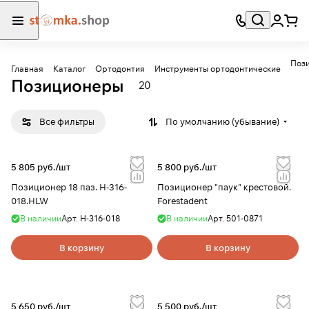
Поз
Главная
Каталог
Ортодонтия
Инструменты ортодонтические
Позиционеры
20
Все фильтры
По умолчанию (убывание)
5 805 руб./
шт
5 800 руб./
шт
Позиционер 18 паз. H-316-
Позиционер "паук" крестовой.
018.HLW
Forestadent
В наличии
Арт.
H-316-018
В наличии
Арт.
501-0871
В корзину
В корзину
5 650 руб./
шт
5 500 руб./
шт