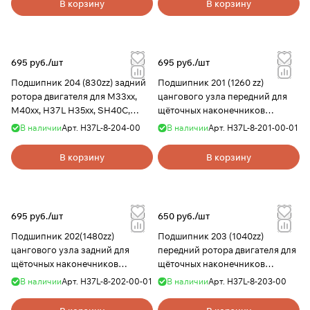
6 мм, H 5 мм, Saey
В корзину
В корзину
695 руб./
шт
695 руб./
шт
Подшипник 204 (830zz) задний
Подшипник 201 (1260 zz)
ротора двигателя для M33xx,
цангового узла передний для
M40xx, H37L H35хх, SH40C,
щёточных наконечников
SH20/Н20, внешний Ø 8 мм,
SH20N,H20,H35xx,H37xx,SH37L(
В наличии
Арт.
H37L-8-204-00
В наличии
Арт.
H37L-8-201-00-01
внутренний Ø 3 мм, H 4 мм,
M45), NSK внешний Ø 12 мм,
Saeyang Micro
внутренний Ø 6 мм, H
В корзину
В корзину
695 руб./
шт
650 руб./
шт
Подшипник 202(1480zz)
Подшипник 203 (1040zz)
цангового узла задний для
передний ротора двигателя для
щёточных наконечников
щёточных наконечников
SH20N,H20,H35xx,H37xx,SH37L(
SH37L(M45), SH40C; задний
В наличии
Арт.
H37L-8-202-00-01
В наличии
Арт.
H37L-8-203-00
M45),H200, NSK , внешний Ø 14
ротора двигателя наконечника
мм, внутренний Ø 8 мм,
Н300, NSK внешний Ø