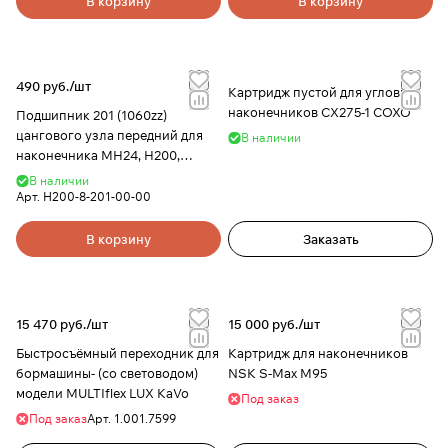
В корзину
В корзину
490 руб./
шт
Картридж пустой для угловых
наконечников СХ275-1 COXO
Подшипник 201 (1060zz)
цангового узла передний для
В наличии
наконечника MH24, H200,
Saeyang Microtech
В наличии
Арт.
H200-8-201-00-00
В корзину
Заказать
15 470 руб./
шт
15 000 руб./
шт
Быстросъёмный переходник для
Картридж для наконечников
бормашины- (со световодом)
NSK S-Max M95
модели MULTIflex LUX KaVo
Под заказ
Под заказ
Арт.
1.001.7599