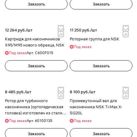
Заказать
Заказать
12 264 руб./
шт
11 250 руб./
шт
Картридж для наконечников
Роторная группа для NSK
X95/M95 нового образца, NSK
Под заказ
Под заказ
Арт.
C600F015
Заказать
Заказать
8 485 руб./
шт
8 100 руб./
шт
Ротор для турбинного
Промежуточный вал для
наконечника (ортопедическая
наконечника NSK Ti-Max X-
головка) изготовлен из стали
SG20L
СОХО
Под заказ
Арт.
60100135
Под заказ
Заказать
Заказать