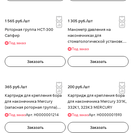
1 565 руб./
шт
1 305 руб./
шт
Роторная группа НСТ-300
Манометр давления на
Сапфир
наконечниках для
стоматологической установки,
Под заказ
Черный, СОХО
Под заказ
Заказать
Заказать
365 руб./
шт
200 руб./
шт
Картридж для крепления бора
Картридж для крепления бора
для наконечника Mercury
для наконечника Mercury 331К,
(запасная роторная группа)
332К1, 323К3 MERCURY
MERCURY
Под заказ
Арт.
Н0000001214
Под заказ
Арт.
H0000001593
Заказать
Заказать