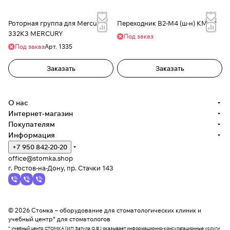
Роторная группа для Mercury
Переходник В2-М4 (ш-н) КМИЗ
332K3 MERCURY
Под заказ
Под заказ
Арт.
1335
Заказать
Заказать
О нас
Интернет-магазин
Покупателям
Информация
+7 950 842-20-20
office@stomka.shop
г. Ростов-на-Дону, пр. Стачки 143
© 2026 Стомка – оборудование для стоматологических клиник и
учебный центр* для стоматологов
* Учебный центр СТОМКА (ИП Затула О.В.) оказывает информационно-консультационные услуги