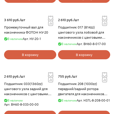
3 610 руб./
шт
2 610 руб./
шт
Промежуточный вал для
Подшипник 017 (814zz)
наконечника ФОТОН НУ-20
цангового узла лобовой для
наконечников с цанговыми
В наличии
Арт.
НУ-20-1
узлами BHS1, BHS60, BHK, NSK,
В наличии
Арт.
ВН60-8-017-00
внешний Ø 12,6 мм, внутренний
Ø 6,3 мм, H 4,7
В корзину
В корзину
2 610 руб./
шт
755 руб./
шт
Подшипник 033(1360zz)
Подшипник 208 (1030zz)
цангового узла задний для
передний/задний ротора
наконечников с цанговыми
двигателя для наконечников
узлами
H37хх, Н35хх, М33хх, М40хх,
В наличии
В наличии
Арт.
H37L-8-208-00-01
BHS1,BHS60,BHK,SM110,
SH37L(M45), SH40C, SM110,
Арт.
BH60-8-033-00-00
внешний Ø 13 мм, внутренний Ø
NSK внешний Ø 10 мм, в