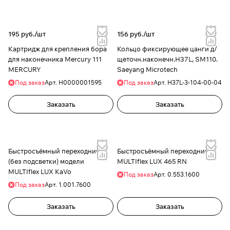
195 руб./
шт
156 руб./
шт
Картридж для крепления бора
Кольцо фиксирующее цанги д/
для наконечника Mercury 111
щеточн.наконечн.H37L, SM110.
MERCURY
Saeyang Microtech
Под заказ
Арт.
H0000001595
Под заказ
Арт.
H37L-3-104-00-04
Заказать
Заказать
Быстросъёмный переходник -
Быстросъёмный переходник
(без подсветки) модели
MULTIflex LUX 465 RN
MULTIflex LUX KaVo
Под заказ
Арт.
0.553.1600
Под заказ
Арт.
1.001.7600
Заказать
Заказать